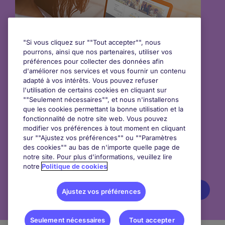
"Si vous cliquez sur ""Tout accepter"", nous
pourrons, ainsi que nos partenaires, utiliser vos
préférences pour collecter des données afin
d'améliorer nos services et vous fournir un contenu
adapté à vos intérêts. Vous pouvez refuser
l'utilisation de certains cookies en cliquant sur
""Seulement nécessaires"", et nous n'installerons
que les cookies permettant la bonne utilisation et la
Postulez en un clic
fonctionnalité de notre site web. Vous pouvez
Sauvegardez jusqu'à 3 CV
modifier vos préférences à tout moment en cliquant
sur ""Ajustez vos préférences"" ou ""Paramètres
Créez vos alertes emploi personnalisées, et
des cookies"" au bas de n'importe quelle page de
soyez le premier averti de toute nouvelles offres
notre site. Pour plus d'informations, veuillez lire
vous correspondant
notre
Politique de cookies
Créer un compte
Ajustez vos préférences
Seulement nécessaires
Tout accepter