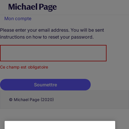
Mon compte
Please enter your email address. You will be sent
instructions on how to reset your password.
Courriel*
Ce champ est obligatoire
© Michael Page (2020)