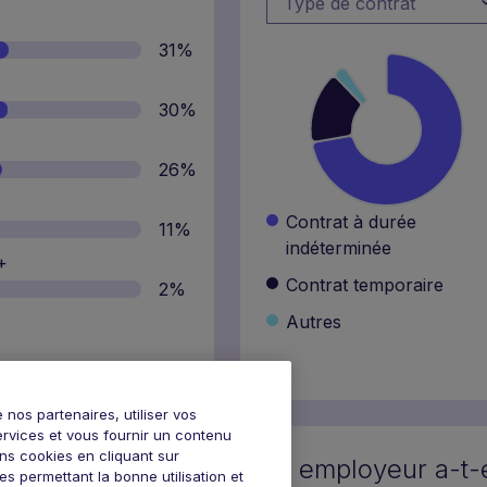
Type de contrat
31%
30%
26%
Contrat à durée
11%
indéterminée
+
Contrat temporaire
2%
Autres
 nos partenaires, utiliser vos
rvices et vous fournir un contenu
ins cookies en cliquant sur
Pourquoi la fidélité à son employeur a-t-
s permettant la bonne utilisation et