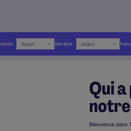
sation
Secteur
Func
Select
Select
Qui a
notre
Bienvenue dans 