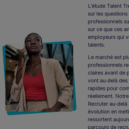
L’étude Talent T
sur les questions
professionnels su
sur ce que ces an
employeurs qui veu
talents.
Le marché est plu
professionnels r
claires avant de
vont au‑delà des 
rapides pour co
réellement. Notr
Recruter au-delà 
évolution en mett
ressortent aujour
parcours de recr