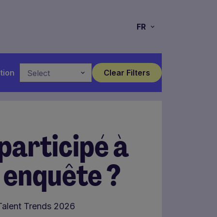
FR
tion
Select
 participé à
 enquête ?
Talent Trends 2026