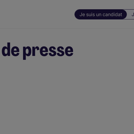
Je suis un candidat
J
de presse