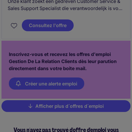
Onze klant zoekt een gedreven Customer Service &
Sales Support Specialist die verantwoordelijk is voor
het volledige order-to-cash proces en de dagelijkse
klantencommunicatie. Je fungeert als cruciale
Consultez l'offre
schakel tussen klanten en interne afdelingen en
garandeert een vlotte en correcte opvolging van
dossiers.
Inscrivez-vous et recevez les offres d'emploi
Gestion De La Relation Clients dès leur parution
directement dans votre boite mail.
Créer une alerte emploi
Afficher plus d´offres d´emploi
Pagination
Vous n'avez pas trouvé d'offre d'emploi vous