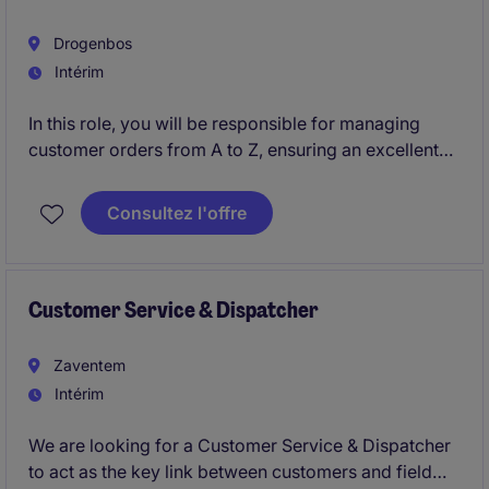
Drogenbos
Intérim
In this role, you will be responsible for managing
customer orders from A to Z, ensuring an excellent
customer experience, and acting as the key point of
contact between customers and internal
Consultez l'offre
departments. You will work closely with Sales,
Supply Chain, Logistics, and Production teams to
guarantee smooth order processing and timely
deliveries.
Customer Service & Dispatcher
Zaventem
Intérim
We are looking for a Customer Service & Dispatcher
to act as the key link between customers and field