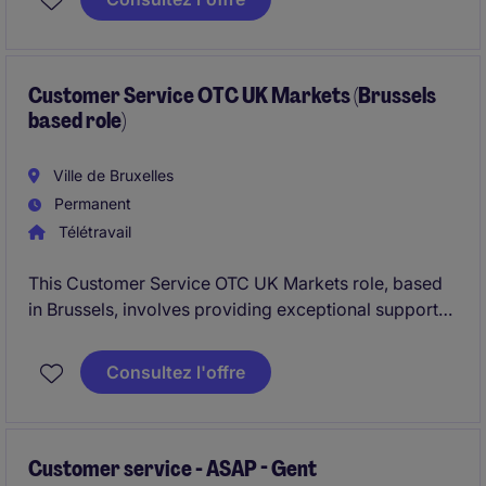
logistiek en zorg je ervoor dat het volledige
orderproces vlekkeloos verloopt.
Customer Service OTC UK Markets (Brussels
based role)
Ville de Bruxelles
Permanent
Télétravail
This Customer Service OTC UK Markets role, based
in Brussels, involves providing exceptional support
to the UK market within the chemical industry. You
will handle order-to-cash processes, ensuring a
Consultez l'offre
seamless customer experience and operational
efficiency.
Customer service - ASAP - Gent