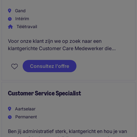
Gand
Intérim
Télétravail
Voor onze klant zijn we op zoek naar een
klantgerichte Customer Care Medewerker die
fungeert als eerste aanspreekpunt voor klanten. In
deze rol combineer je administratieve
Consultez l'offre
nauwkeurigheid met een sterke servicegerichte
aanpak om een uitstekende klantenervaring te
garanderen.
Customer Service Specialist
Aartselaar
Permanent
Ben jij administratief sterk, klantgericht en hou je van