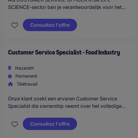
SCIENCE-sector ben je verantwoordelijk voor het
ondersteunen van klanten en het beheren van hun
vragen en verzoeken. Je speelt een cruciale rol in het
Consultez l'offre
bieden van uitstekende klantenservice en het
bevorderen van klanttevredenheid.
Customer Service Specialist - Food Industry
Nazareth
Permanent
Télétravail
Onze klant zoekt een ervaren Customer Service
Specialist die ownership neemt over het volledige
orderproces en fungeert als spilfiguur tussen klant en
interne teams. Je combineert administratieve
Consultez l'offre
nauwkeurigheid met sterke communicatie en denkt
actief mee over hoe het elke dag beter kan.