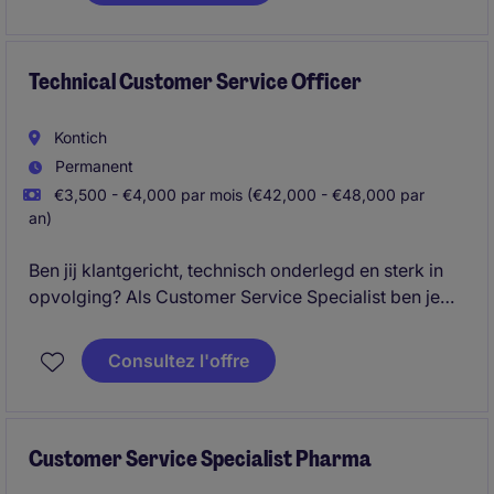
anders is en waar jouw structuur écht het verschil
maakt.
Technical Customer Service Officer
Kontich
Permanent
€3,500 - €4,000 par mois (€42,000 - €48,000 par
an)
Ben jij klantgericht, technisch onderlegd en sterk in
opvolging? Als Customer Service Specialist ben je
het eerste aanspreekpunt voor klanten en combineer
je technisch advies, orderbeheer en
Consultez l'offre
klantondersteuning binnen een internationale
omgeving.
Customer Service Specialist Pharma