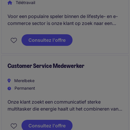
Télétravail
Voor een populaire speler binnen de lifestyle- en e-
commerce sector is onze klant op zoek naar een
Customer Experience Specialist. In deze rol sta jij in
direct contact met klanten en zorg je voor een vlotte,
Consultez l'offre
persoonlijke en kwalitatieve service.
Customer Service Medewerker
Merelbeke
Permanent
Onze klant zoekt een communicatief sterke
multitasker die energie haalt uit het combineren van
klantencontact, administratieve opvolging en
ondersteuning van techniekers. Je bewaakt het
Consultez l'offre
overzicht in een serviceomgeving waar elke dag