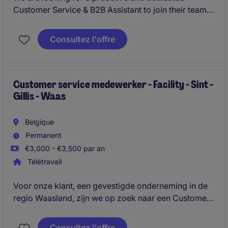
Customer Service & B2B Assistant to join their team.
In this key role, you will serve as an important link
between first-line customer service teams, stores,
Consultez l'offre
and B2B clients. Your mission will be to ensure a
seamless customer experience while improving
service quality and operational efficiency.
Customer service medewerker - Facility - Sint -
Gillis - Waas
Belgique
Permanent
€3,000 - €3,500 par an
Télétravail
Voor onze klant, een gevestigde onderneming in de
regio Waasland, zijn we op zoek naar een Customer
Service Export Medewerker. In deze gevarieerde
functie vorm je de schakel tussen klanten, sales en
Consultez l'offre