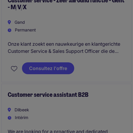
Customer service - Zeer allround functie - Gent
- M/V/X
Gand
Permanent
Onze klant zoekt een nauwkeurige en klantgerichte
Customer Service & Sales Support Officer die de
schakel vormt tussen klanten en interne afdelingen. In
deze veelzijdige functie coördineer je het volledige
Consultez l'offre
orderproces en draag je actief bij aan een
uitstekende klantenservice.
Customer service assistant B2B
Dilbeek
Intérim
We are looking for a proactive and dedicated