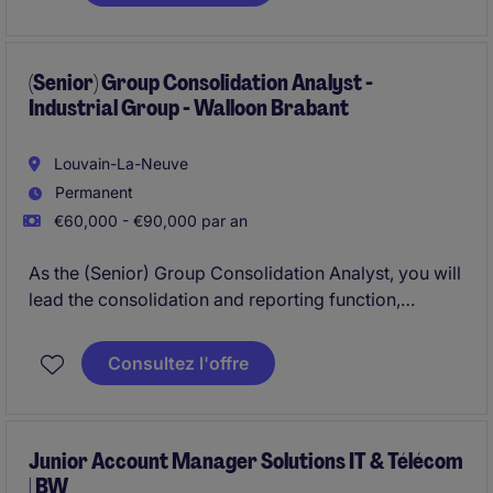
closely with project teams and senior stakeholders in
an international, ESG-driven environment. The role
implies also Corporate Law responsibilities.
(Senior) Group Consolidation Analyst -
Industrial Group - Walloon Brabant
Louvain-La-Neuve
Permanent
€60,000 - €90,000 par an
As the (Senior) Group Consolidation Analyst, you will
lead the consolidation and reporting function,
oversee IFRS compliance and safeguard the
accuracy, consistency and timeliness of group
Consultez l'offre
accounts.
Junior Account Manager Solutions IT & Télécom
| BW