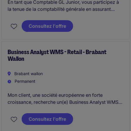
En tant que Comptable GL Junior, vous participez à
la tenue de la comptabilité générale en assurant
l'enregistrement, le contrôle et l'analyse des
opérations comptables, afin de contribuer à la
Consultez l'offre
fiabilité des comptes et au respect des clôtures
comptables.
Business Analyst WMS - Retail - Brabant
Wallon
Brabant wallon
Permanent
Mon client, une société européenne en forte
croissance, recherche un(e) Business Analyst WMS
Junior ou Medior pour renforcer son équipe Supply
Chain et accompagner l'évolution de ses processus
Consultez l'offre
logistiques et de ses outils IT.