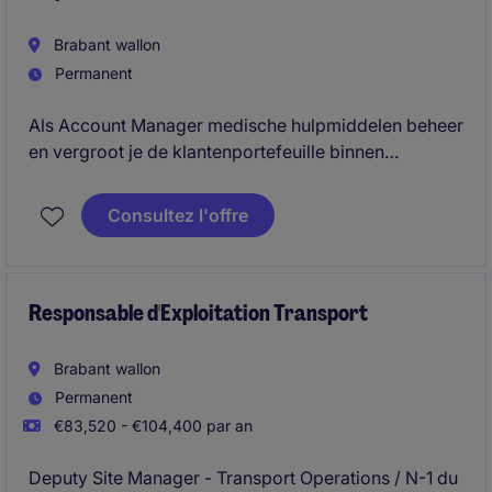
Brabant wallon
Permanent
Als Account Manager medische hulpmiddelen beheer
en vergroot je de klantenportefeuille binnen
ziekenhuizen door jou commerciële expertise en
tender management te combineren met ervaring in
Consultez l'offre
de operatiekamer. Je analyseert klantbehoeften en
bouwt duurzame relaties op met specialisten.
Responsable d'Exploitation Transport
Brabant wallon
Permanent
€83,520 - €104,400 par an
Deputy Site Manager - Transport Operations / N-1 du