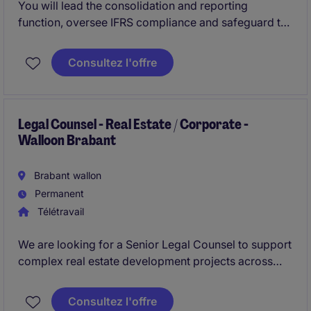
You will lead the consolidation and reporting
function, oversee IFRS compliance and safeguard the
accuracy, consistency and timeliness of group
accounts.
Consultez l'offre
Legal Counsel - Real Estate / Corporate -
Walloon Brabant
Brabant wallon
Permanent
Télétravail
We are looking for a Senior Legal Counsel to support
complex real estate development projects across
Europe. You will act as a key business partner on
transactions, structuring and contracts, working
Consultez l'offre