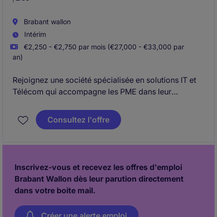
Brabant wallon
Intérim
€2,250 - €2,750 par mois (€27,000 - €33,000 par
an)
Rejoignez une société spécialisée en solutions IT et
Télécom qui accompagne les PME dans leur
transformation digitale. En tant qu'Account Manager,
vous développerez un portefeuille clients tout en
Consultez l'offre
proposant des solutions innovantes en cloud,
cybersécurité, connectivité et Microsoft 365.
Inscrivez-vous et recevez les offres d'emploi
Brabant Wallon dès leur parution directement
dans votre boite mail.
Créer une alerte emploi