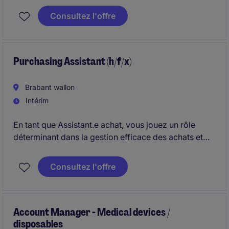
Vous serez chargé(e) de coordonner les opérations
Consultez l'offre
de transport au quotidien et d'encadrer une équipe
sur le terrain. Ce poste opérationnel vous offre
l'opportunité d'avoir un impact concret sur
l'organisation et la performance des livraisons.
Purchasing Assistant (h/f/x)
Brabant wallon
Intérim
En tant que Assistant.e achat, vous jouez un rôle
déterminant dans la gestion efficace des achats et
des données. Vous assurez l'exactitude des
informations et participez au bon déroulement des
Consultez l'offre
opérations en renforçant l'efficacité des processus
internes.
Account Manager - Medical devices /
disposables