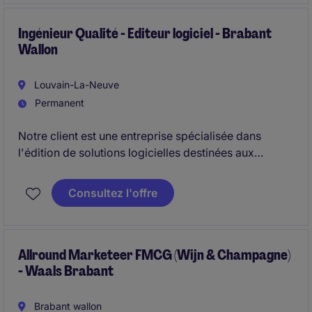
Ingénieur Qualité - Editeur logiciel - Brabant
Wallon
Louvain-La-Neuve
Permanent
Notre client est une entreprise spécialisée dans
l'édition de solutions logicielles destinées aux
acteurs du secteur financier (banques, sociétés de
gestion, institutions financières). Dans un contexte
Consultez l'offre
d'évolution continue de ses plateformes SaaS et
d'exigences élevées en matière de sécurité et de
fiabilité, notre client souhaite renforcer son équipe IT.
Allround Marketeer FMCG (Wijn & Champagne)
- Waals Brabant
Brabant wallon