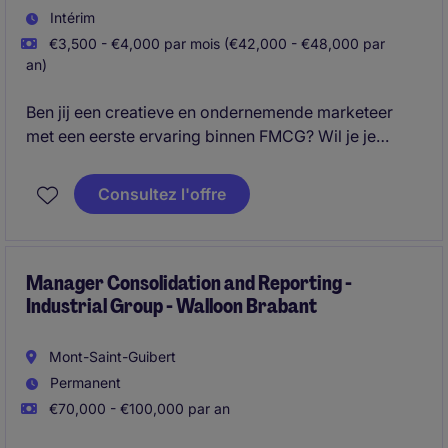
Intérim
€3,500 - €4,000 par mois (€42,000 - €48,000 par
an)
Ben jij een creatieve en ondernemende marketeer
met een eerste ervaring binnen FMCG? Wil je je
stempel drukken op de marketingstrategie van een
internationale speler actief in wijn en champagne,
Consultez l'offre
met veel autonomie en ruimte voor initiatief? Dan is
deze opportuniteit iets voor jou.
Manager Consolidation and Reporting -
Industrial Group - Walloon Brabant
Mont-Saint-Guibert
Permanent
€70,000 - €100,000 par an