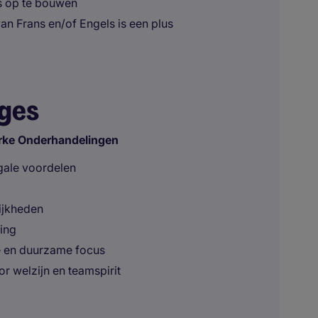
es op te bouwen
an Frans en/of Engels is een plus
ages
erke Onderhandelingen
egale voordelen
ijkheden
ing
e en duurzame focus
or welzijn en teamspirit