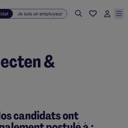
Favoris, 0
idat
Je suis un employeur
Offres
sauvegardées
jecten &
os candidats ont
galement postulé à :