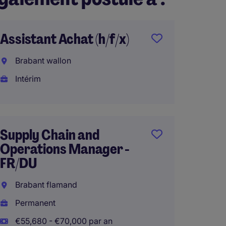
Assistant Achat (h/f/x)
Achete
Mainte
Brabant wallon
FR/NL
Intérim
Braban
Perma
€55,68
Supply Chain and
Operations Manager -
FR/DU
Brabant flamand
Permanent
€55,680 - €70,000 par an