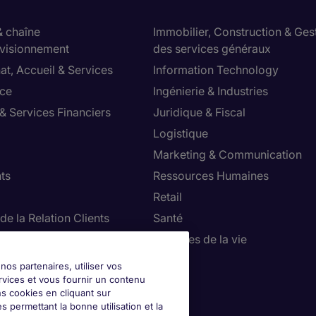
& chaîne
Immobilier, Construction & Ges
visionnement
des services généraux
at, Accueil & Services
Information Technology
ce
Ingénierie & Industries
& Services Financiers
Juridique & Fiscal
Logistique
Marketing & Communication
ts
Ressources Humaines
Retail
de la Relation Clients
Santé
ie, Restauration & Tourisme
Sciences de la vie
Ventes
nos partenaires, utiliser vos
rvices et vous fournir un contenu
ns cookies en cliquant sur
 permettant la bonne utilisation et la