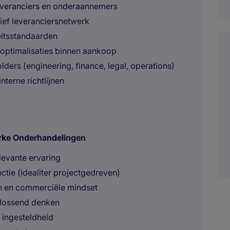
leveranciers en onderaannemers
tief leveranciersnetwerk
eitsstandaarden
soptimalisaties binnen aankoop
ders (engineering, finance, legal, operations)
terne richtlijnen
erke Onderhandelingen
levante ervaring
ctie (idealiter projectgedreven)
n en commerciële mindset
plossend denken
e ingesteldheid