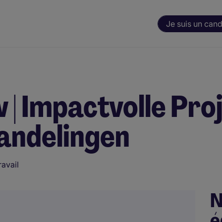
Je suis un cand
| Impactvolle Pro
andelingen
ravail
N
é