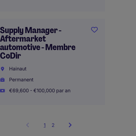
Supply Manager -
Aftermarket
automotive - Membre
CoDir
Hainaut
Permanent
€69,600 - €100,000 par an
1
Showing
2
items