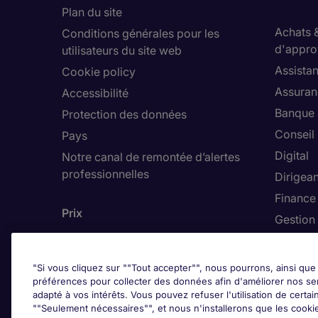
Plan du site
Achats 
Conditions générales pour les
d'appro
utilisateurs du site web
Assistan
Cookie policy
Assuran
Accessibilité
Banque 
Protection des données
Conseil
Pays
Digital
Notre canal de remontée d’alertes
professionnelles
Dirigean
Finance
Prix
Gestion 
Hôteller
"Si vous cliquez sur ""Tout accepter"", nous pourrons, ainsi que 
préférences pour collecter des données afin d'améliorer nos se
adapté à vos intérêts. Vous pouvez refuser l'utilisation de certai
Trends
""Seulement nécessaires"", et nous n'installerons que les cookies