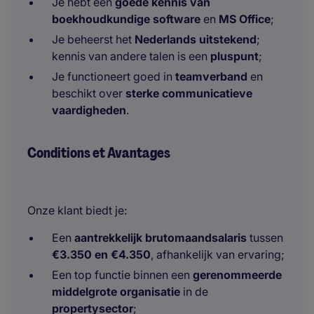
Je hebt een
goede kennis van
boekhoudkundige software
en
MS Office
;
Je beheerst het
Nederlands uitstekend
;
kennis van andere talen is een
pluspunt
;
Je functioneert goed in
teamverband
en
beschikt over
sterke communicatieve
vaardigheden
.
Conditions et Avantages
Onze klant biedt je:
Een
aantrekkelijk brutomaandsalaris
tussen
€3.350 en €4.350
, afhankelijk van ervaring;
Een top functie binnen een
gerenommeerde
middelgrote organisatie
in de
propertysector
;