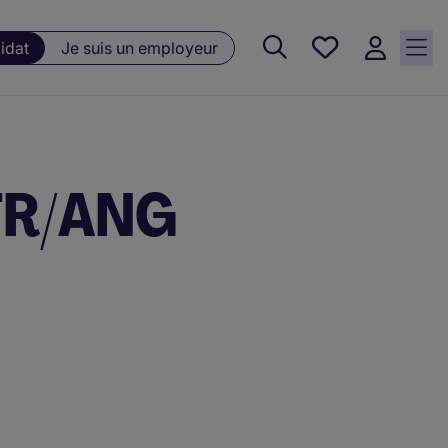
Favoris, 0
idat
Je suis un employeur
Offres
sauvegardées
 FR/ANG