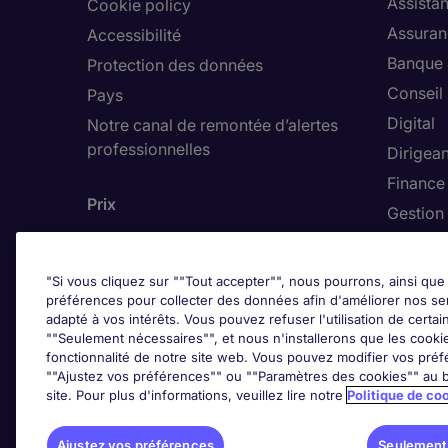
Assistan
Cookie policy
Assuran
Accessibilité
Banque 
Protection des données
Conseil
Pays
Digital
Notre canal de remontée d’alertes
professionnelles
Dirigean
Finance
Prix
Gestion 
Hôteller
"Si vous cliquez sur ""Tout accepter"", nous pourrons, ainsi que 
préférences pour collecter des données afin d'améliorer nos se
adapté à vos intérêts. Vous pouvez refuser l'utilisation de certai
Trends
""Seulement nécessaires"", et nous n'installerons que les cookies
fonctionnalité de notre site web. Vous pouvez modifier vos préf
""Ajustez vos préférences"" ou ""Paramètres des cookies"" au b
site. Pour plus d'informations, veuillez lire notre
Politique de co
Ajustez vos préférences
Seulement