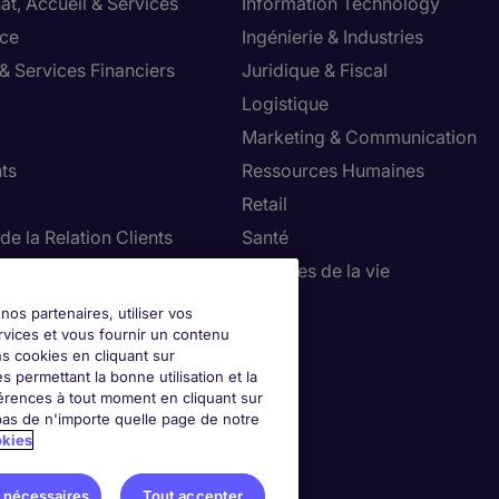
at, Accueil & Services
Information Technology
ce
Ingénierie & Industries
& Services Financiers
Juridique & Fiscal
Logistique
Marketing & Communication
ts
Ressources Humaines
Retail
de la Relation Clients
Santé
ie, Restauration & Tourisme
Sciences de la vie
Ventes
nos partenaires, utiliser vos
rvices et vous fournir un contenu
ns cookies en cliquant sur
 permettant la bonne utilisation et la
érences à tout moment en cliquant sur
as de n'importe quelle page de notre
okies
 nécessaires
Tout accepter