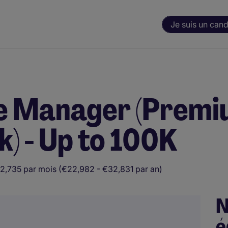
Je suis un cand
re Manager (Prem
) - Up to 100K
€2,735 par mois (€22,982 - €32,831 par an)
N
é