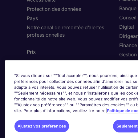
Banque 
Protection des données
Conseil
Pays
Digital
Notre canal de remontée d’alertes
professionnelles
Dirigean
Finance
Prix
Gestion 
Hôteller
"Si vous cliquez sur ""Tout accepter"", nous pourrons, ainsi que 
préférences pour collecter des données afin d'améliorer nos se
adapté à vos intérêts. Vous pouvez refuser l'utilisation de certai
Trends
""Seulement nécessaires"", et nous n'installerons que les cookies
fonctionnalité de notre site web. Vous pouvez modifier vos préf
""Ajustez vos préférences"" ou ""Paramètres des cookies"" au b
site. Pour plus d'informations, veuillez lire notre
Politique de co
Ajustez vos préférences
Seulement