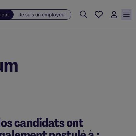
Favoris, 0
idat
Je suis un employeur
Offres
sauvegardées
ium
os candidats ont
galement postulé à :