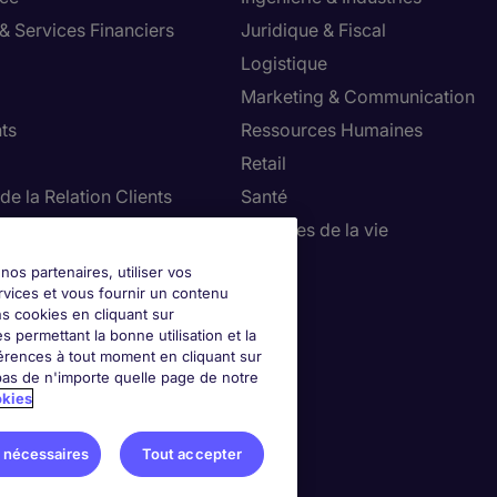
& Services Financiers
Juridique & Fiscal
Logistique
Marketing & Communication
ts
Ressources Humaines
Retail
de la Relation Clients
Santé
ie, Restauration & Tourisme
Sciences de la vie
Ventes
nos partenaires, utiliser vos
rvices et vous fournir un contenu
ns cookies en cliquant sur
 permettant la bonne utilisation et la
érences à tout moment en cliquant sur
as de n'importe quelle page de notre
okies
 nécessaires
Tout accepter