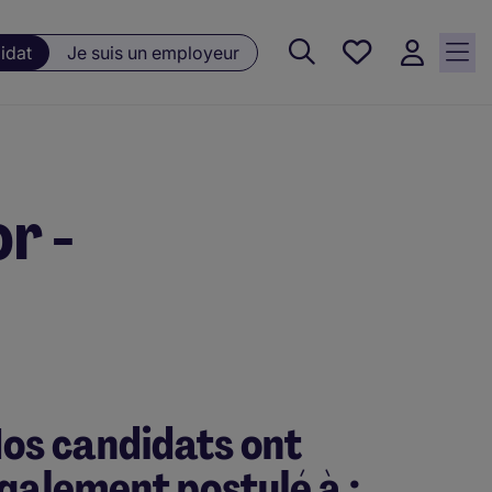
Favoris, 0
idat
Je suis un employeur
Offres
sauvegardées
r -
os candidats ont
galement postulé à :