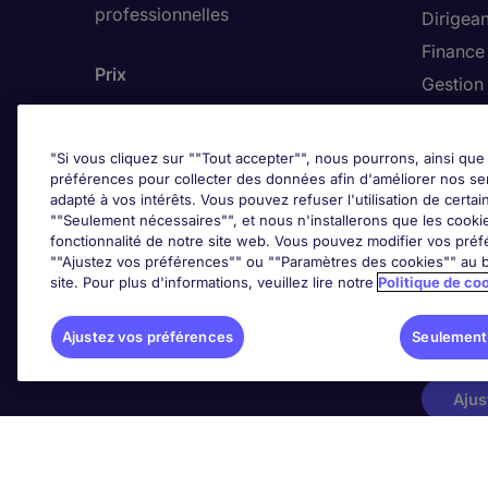
professionnelles
Dirigean
Finance
Prix
Gestion 
Hôteller
"Si vous cliquez sur ""Tout accepter"", nous pourrons, ainsi que 
préférences pour collecter des données afin d'améliorer nos se
adapté à vos intérêts. Vous pouvez refuser l'utilisation de certai
Trends
""Seulement nécessaires"", et nous n'installerons que les cookies
fonctionnalité de notre site web. Vous pouvez modifier vos préf
""Ajustez vos préférences"" ou ""Paramètres des cookies"" au b
site. Pour plus d'informations, veuillez lire notre
Politique de co
Ajustez vos préférences
Seulement
Ajus
© Michael Page (2020)