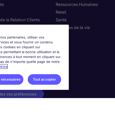
ts
Ressources Humaines
Retail
de la Relation Clients
Santé
ie, Restauration & Tourisme
Sciences de la vie
Ventes
nos partenaires, utiliser vos
rvices et vous fournir un contenu
ns cookies en cliquant sur
 permettant la bonne utilisation et la
érences à tout moment en cliquant sur
as de n'importe quelle page de notre
okies
 nécessaires
Tout accepter
tez vos préférences