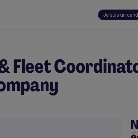
Je suis un cand
& Fleet Coordinato
 company
N
é