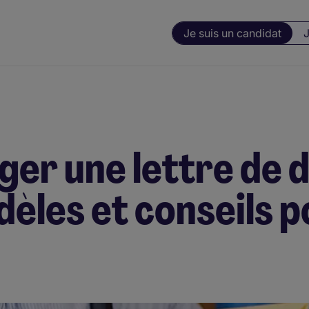
Je suis un candidat
J
r une lettre de d
èles et conseils 