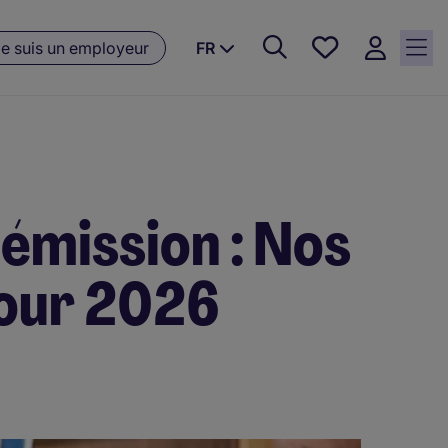
Favoris, 0
e suis un employeur
FR
Offres
sauvegardées
émission : Nos
pour 2026