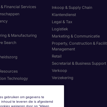
& Financial Services
Inkoop & Supply Chain
enschappen
Klantendienst
ancy
Legal & Tax
Logistiek
ring & Manufacturing
Marketing & Communicatie
ve Search
Property, Construction & Facilit
Management
Retail
heidszorg
Secretarial & Business Support
Verkoop
Resources
Verzekering
tion Technology
okies gebruiken om gegevens te
 inhoud te leveren die is afgestemd
 cookies weigeren door op "Alleen