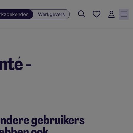
Favorieten,
rkzoekenden
Werkgevers
0
Opgeslagen
vacatures
té -
ndere gebruikers
ebben ook