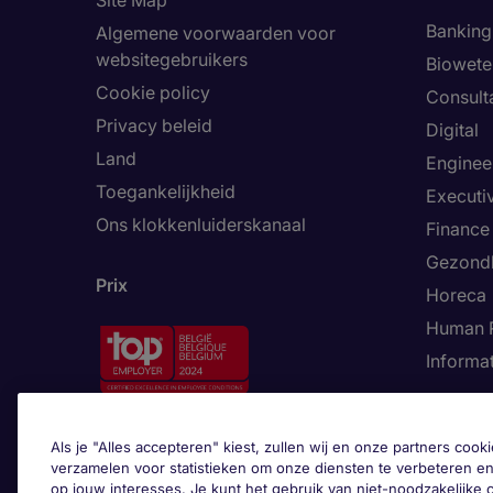
Site Map
Banking 
Algemene voorwaarden voor
websitegebruikers
Biowet
Cookie policy
Consult
Privacy beleid
Digital
Land
Enginee
Toegankelijkheid
Executi
Ons klokkenluiderskanaal
Finance
Gezond
Prix
Horeca
Human 
Informa
Trends
Als je "Alles accepteren" kiest, zullen wij en onze partners co
verzamelen voor statistieken om onze diensten te verbeteren en
op jouw interesses. Je kunt het gebruik van niet-noodzakelijke