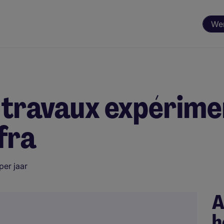
We
travaux expérimen
nfra
per jaar
A
h