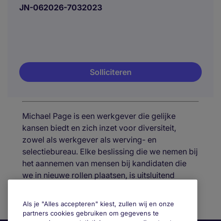
JN-062026-7032023
Solliciteren
Michael Page is een werkgever die gelijke
kansen biedt en zich inzet voor diversiteit,
zowel als werkgever als werving- en
selectiebureau. Elke beslissing die we nemen bij
het aannemen van mensen bij kandidaten die
we in nieuwe rollen plaatsen, is uitsluitend
gebaseerd op de kennis, ervaring en
vaardigheden van de kandidaten.
Als je "Alles accepteren" kiest, zullen wij en onze
partners cookies gebruiken om gegevens te