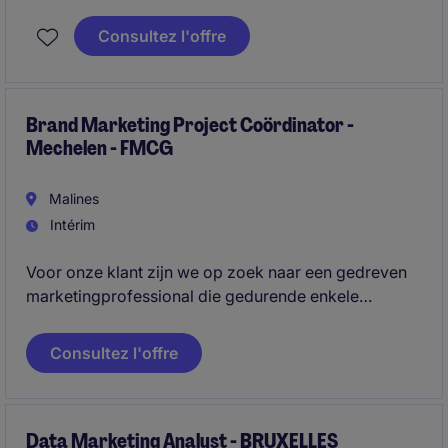
in People Management? Strong interest or
background in the agricultural sector? Bilingual in
Consultez l'offre
French & Dutch? This position is for you !!
Brand Marketing Project Coördinator -
Mechelen - FMCG
Malines
Intérim
Voor onze klant zijn we op zoek naar een gedreven
marketingprofessional die gedurende enkele
maanden een cruciale rol opneemt binnen een sterk
consumentenmerk. In deze veelzijdige functie
Consultez l'offre
combineer je innovatie, communicatie, activatie en
business performance in één uitdagende opdracht.
Data Marketing Analyst - BRUXELLES