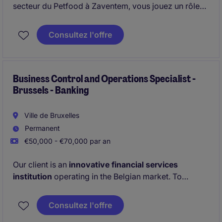
secteur du Petfood à Zaventem, vous jouez un rôle
clé dans le développement des relations avec les
retailers et ainsi que la gestion et les négociations
Consultez l'offre
avec les distributeurs.
Business Control and Operations Specialist -
Brussels - Banking
Ville de Bruxelles
Permanent
€50,000 - €70,000 par an
Our client is an
innovative financial services
institution
operating in the Belgian market. To
support their continued growth, they are currently
looking for a
Business Support & Operations
Consultez l'offre
Specialist.