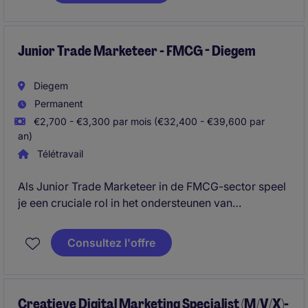
optreedt voor klanten en interne stakeholders.
Junior Trade Marketeer - FMCG - Diegem
Diegem
Permanent
€2,700 - €3,300 par mois (€32,400 - €39,600 par
an)
Télétravail
Als Junior Trade Marketeer in de FMCG-sector speel
je een cruciale rol in het ondersteunen van
marketing- en activatiecampagnes. Je werkt nauw
samen met het team in Diegem om projecten
Consultez l'offre
succesvol uit te voeren.
Creatieve Digital Marketing Specialist (M/V/X)-