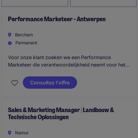
Performance Marketeer - Antwerpen
Berchem
Permanent
Voor onze klant zoeken we een Performance
Marketeer die verantwoordelijkheid neemt voor het
volledige traject van digitale
leadgeneratiecampagnes. Je combineert technische
Consultez l'offre
expertise in Google Ads, Meta Ads en tracking met
een commerciële mindset en rechtstreeks
klantencontact.
Sales & Marketing Manager | Landbouw &
Technische Oplossingen
Namur