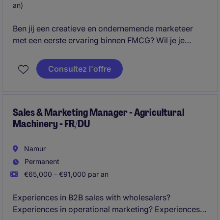
an)
Ben jij een creatieve en ondernemende marketeer
met een eerste ervaring binnen FMCG? Wil je je
stempel drukken op de marketingstrategie van een
internationale speler actief in wijn en champagne,
Consultez l'offre
met veel autonomie en ruimte voor initiatief? Dan is
deze opportuniteit iets voor jou.
Sales & Marketing Manager - Agricultural
Machinery - FR/DU
Namur
Permanent
€65,000 - €91,000 par an
Experiences in B2B sales with wholesalers?
Experiences in operational marketing? Experiences