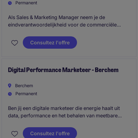
Permanent
Als Sales & Marketing Manager neem je de
eindverantwoordelijkheid voor de commerciële
aansturing van de organisatie. Je combineert
strategisch inzicht met een pragmatische aanpak en
Consultez l'offre
blijft nauw betrokken bij salesactiviteiten op het
terrein. Je fungeert als verbindende schakel tussen
sales, marketing, dealers, key accounts en de
constructeur, en zorgt voor focus, samenhang en
Digital Performance Marketeer - Berchem
resultaat.
Berchem
Permanent
Ben jij een digitale marketeer die energie haalt uit
data, performance en het behalen van meetbare
resultaten? Voor onze klant zoeken we een hands-on
specialist die campagnes beheert van strategie tot
Consultez l'offre
optimalisatie en als volwaardige sparringpartner