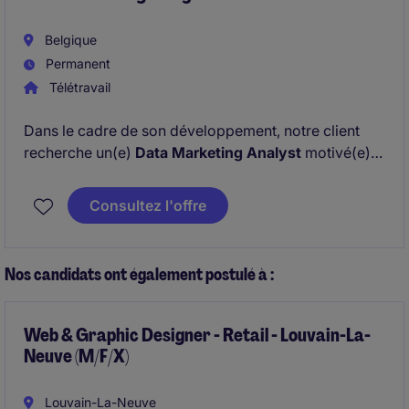
Belgique
Permanent
Télétravail
Dans le cadre de son développement, notre client
recherche un(e)
Data Marketing Analyst
motivé(e)
pour rejoindre le département Marketing &
Communication. Vous serez responsable de
Consultez l'offre
contribuer à la mise en œuvre et au suivi des activités
marketing dans le secteur de l'assurance.
Nos candidats ont également postulé à :
Web & Graphic Designer - Retail - Louvain-La-
Neuve (M/F/X)
Louvain-La-Neuve