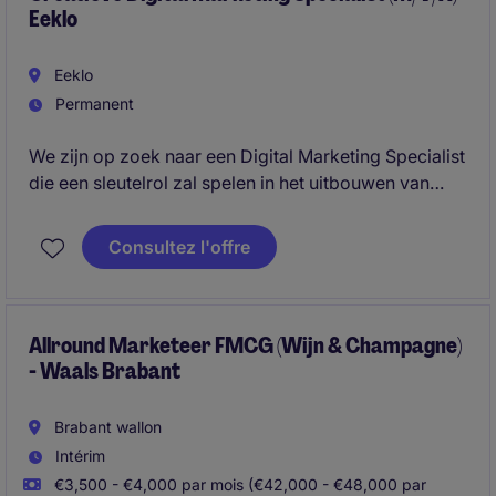
Eeklo
Eeklo
Permanent
We zijn op zoek naar een Digital Marketing Specialist
die een sleutelrol zal spelen in het uitbouwen van
online aanwezigheid en leadgeneratie. In deze
veelzijdige rol werk je nauw samen met interne
Consultez l'offre
stakeholders en externe partners om digitale
campagnes en content naar een hoger niveau te
tillen.
Allround Marketeer FMCG (Wijn & Champagne)
- Waals Brabant
Brabant wallon
Intérim
€3,500 - €4,000 par mois (€42,000 - €48,000 par