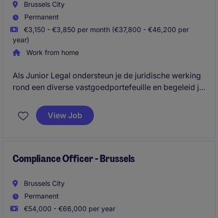
Brussels City
Permanent
€3,150 - €3,850 per month (€37,800 - €46,200 per
year)
Work from home
Als Junior Legal ondersteun je de juridische werking
rond een diverse vastgoedportefeuille en begeleid je
uiteenlopende dossiers zoals verhuur, verkoop,
financiering en contractbeheer. Je werkt nauw samen
View Job
met verschillende interne departementen en krijgt de
kans om je verder te ontwikkelen binnen
vastgoedrecht.
Compliance Officer - Brussels
Brussels City
Permanent
€54,000 - €66,000 per year