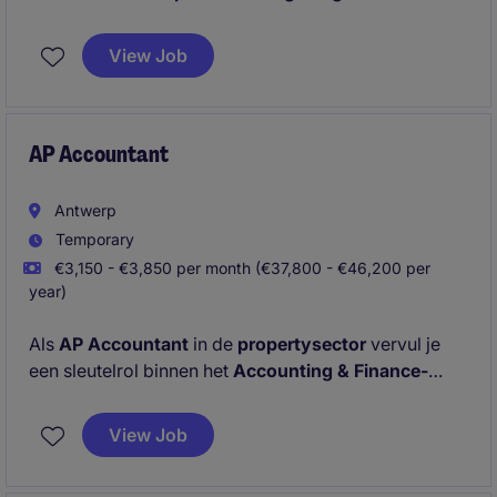
verantwoordelijk voor het beheer van de volledige
boekhoudcyclus. U speelt een sleutelrol in de
View Job
dagelijkse boekhouding, financiële rapportering en
periodieke afsluitingen.
AP Accountant
Antwerp
Temporary
€3,150 - €3,850 per month (€37,800 - €46,200 per
year)
Als
AP Accountant
in de
propertysector
vervul je
een sleutelrol binnen het
Accounting & Finance-
team
. Je staat in voor de nauwkeurige verwerking
van financiële gegevens en draagt actief bij aan een
View Job
efficiënte en correcte uitvoering van de
boekhoudkundige processen.