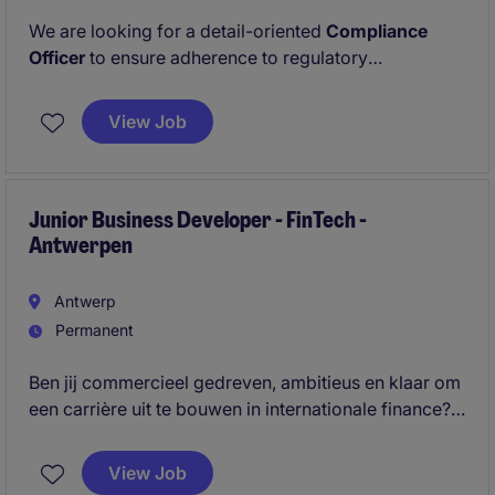
We are looking for a detail-oriented
Compliance
Officer
to ensure adherence to regulatory
requirements and internal policies within the
financial
services industry
. This position offers an excellent
View Job
opportunity to work in a challenging and rewarding
environment within the Risk & Compliance
department.
Junior Business Developer - FinTech -
Antwerpen
Antwerp
Permanent
Ben jij commercieel gedreven, ambitieus en klaar om
een carrière uit te bouwen in internationale finance?
Wil je bedrijven helpen groeien over de grenzen heen
met innovatieve financiële oplossingen? Dan is deze
View Job
rol als Junior Business Developer jouw ideale