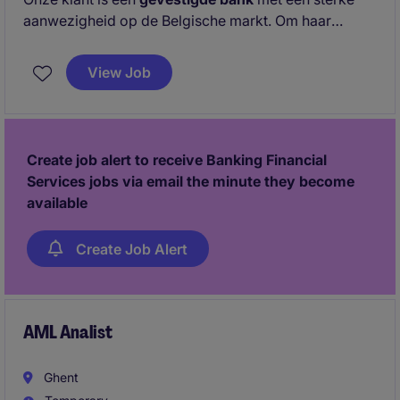
aanwezigheid op de Belgische markt. Om haar
risicofunctie verder te versterken, is onze klant
momenteel op zoek naar een
Credit Risk Manager
View Job
voor het hoofdkantoor in Gent.
Create job alert to receive Banking Financial
Services jobs via email the minute they become
available
Create Job Alert
AML Analist
Ghent