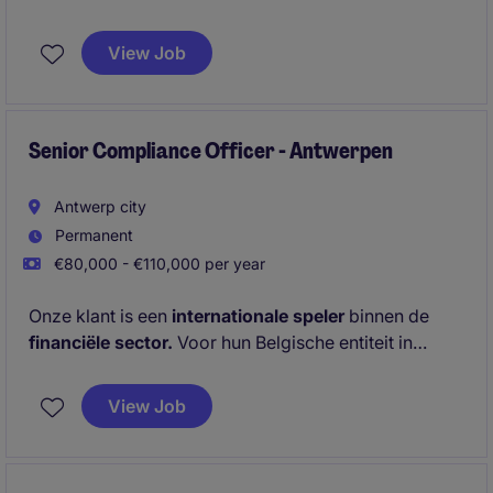
verwerking van financiële gegevens. Je krijgt de
kans om snel bij te leren en betrokken te zijn bij
View Job
afsluitingen en rapporteringen.
Senior Compliance Officer - Antwerpen
Antwerp city
Permanent
€80,000 - €110,000 per year
Onze klant is een
internationale speler
binnen de
financiële sector.
Voor hun Belgische entiteit in
Antwerpen zijn zij momenteel op zoek naar een
Senior Compliance Officer
.
View Job