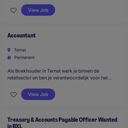
View Job
Accountant
Ternat
Permanent
Als Boekhouder in Ternat werk je binnen de
retailsector en ben je verantwoordelijk voor het
beheren van financiële gegevens en het uitvoeren
van administratieve taken. Je zorgt ervoor dat alle
View Job
boekhoudkundige processen soepel verlopen en
nauwkeurig worden uitgevoerd.
Treasury & Accounts Payable Officer Wanted
in BXL