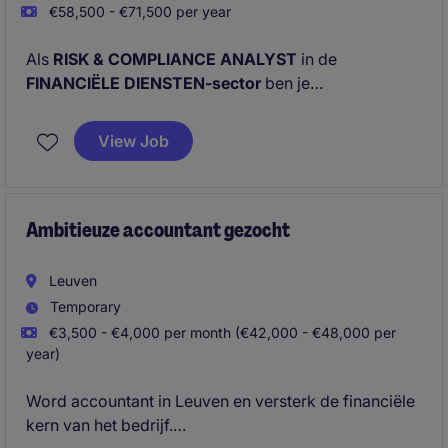
€58,500 - €71,500 per year
Als
RISK & COMPLIANCE ANALYST
in de
FINANCIËLE DIENSTEN-sector
ben je
verantwoordelijk voor het ondersteunen van het
risicobeheer en het naleven van regelgeving binnen
View Job
de organisatie. Je zorgt ervoor dat alle processen
voldoen aan interne en externe normen en draagt bij
aan een veilige en betrouwbare bedrijfsvoering.
Ambitieuze accountant gezocht
Leuven
Temporary
€3,500 - €4,000 per month (€42,000 - €48,000 per
year)
Word accountant in Leuven en versterk de financiële
kern van het bedrijf.