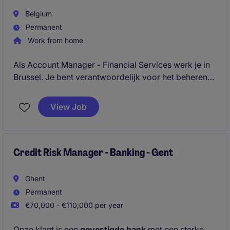
Belgium
Permanent
Work from home
Als Account Manager - Financial Services werk je in
Brussel. Je bent verantwoordelijk voor het beheren
en uitbreiden van een klantenportefeuille binnen de
financiële dienstverlenings
View Job
Credit Risk Manager - Banking - Gent
Ghent
Permanent
€70,000 - €110,000 per year
Onze klant is een
gevestigde bank
met een sterke