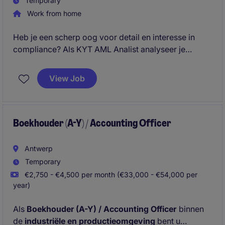
Temporary
Work from home
Heb je een scherp oog voor detail en interesse in
compliance? Als KYT AML Analist analyseer je
transacties, detecteer je risico's en ondersteun je
onderzoeken naar mogelijke witwaspraktijken
View Job
binnen een professionele financiële omgeving.
Boekhouder (A-Y) / Accounting Officer
Antwerp
Temporary
€2,750 - €4,500 per month (€33,000 - €54,000 per
year)
Als
Boekhouder (A-Y) / Accounting Officer
binnen
de
industriële en productieomgeving
bent u