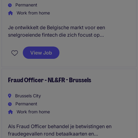
Permanent
Work from home
Je ontwikkelt de Belgische markt voor een
snelgroeiende fintech die zich focust op
factuurfinanciering voor KMO's. Je combineert
actieve prospectie met het closen van inbound leads
View Job
en volgt het volledige salesproces end-to-end op.
Fraud Officer - NL&FR - Brussels
Brussels City
Permanent
Work from home
Als Fraud Officer behandel je betwistingen en
fraudegevallen rond betaalkaarten en