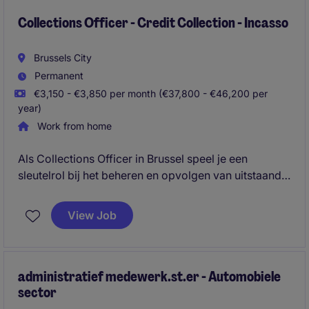
Collections Officer - Credit Collection - Incasso
Brussels City
Permanent
€3,150 - €3,850 per month (€37,800 - €46,200 per
year)
Work from home
Als Collections Officer in Brussel speel je een
sleutelrol bij het beheren en opvolgen van uitstaande
betalingen (B2B) binnen de financiële
dienstverlening. Je draagt bij aan een efficiënt
View Job
incassoproces en helpt klanten bij het vinden van
passende oplossingen.
administratief medewerk.st.er - Automobiele
sector