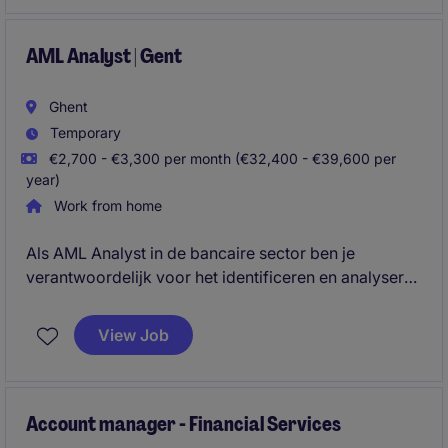
internationale werkomgeving binnen de
vastgoedsector, gevestigd in Brussel.
AML Analyst | Gent
Ghent
Temporary
€2,700 - €3,300 per month (€32,400 - €39,600 per
year)
Work from home
Als AML Analyst in de bancaire sector ben je
verantwoordelijk voor het identificeren en analyseren
van verdachte financiële transacties. Je zorgt voor
naleving van de regelgeving en draagt bij aan de
View Job
integriteit van het financiële systeem.
Account manager - Financial Services