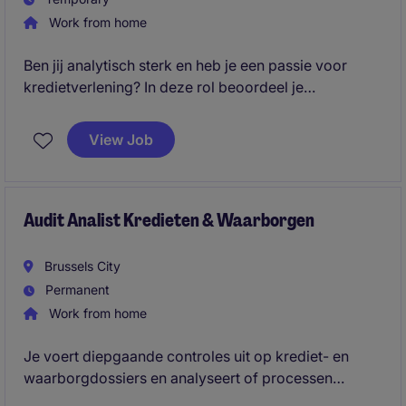
Work from home
Ben jij analytisch sterk en heb je een passie voor
kredietverlening? In deze rol beoordeel je
kredietdossiers en draag je bij aan een efficiënt en
kwalitatief kredietproces binnen een professionele
View Job
financiële omgeving.
Audit Analist Kredieten & Waarborgen
Brussels City
Permanent
Work from home
Je voert diepgaande controles uit op krediet- en
waarborgdossiers en analyseert of processen
correct zijn verlopen. Je detecteert risico's en