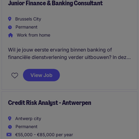
Junior Finance & Banking Consultant
Brussels City
Permanent
Work from home
Wil je jouw eerste ervaring binnen banking of
financiële dienstverlening verder uitbouwen? In deze
veelzijdige functie ondersteun je dagelijkse
operationele processen en werk je samen met
View Job
verschillende interne stakeholders.
Credit Risk Analyst - Antwerpen
Antwerp city
Permanent
€55,000 - €85,000 per year