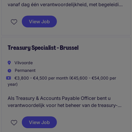
vanaf dag één verantwoordelijkheid, met begeleiding
van ervaren collega's.
View Job
Treasury Specialist - Brussel
Vilvoorde
Permanent
€3,800 - €4,500 per month (€45,600 - €54,000 per
year)
Als Treasury & Accounts Payable Officer bent u
verantwoordelijk voor het beheer van de treasury-
activiteiten en een vlotte verwerking van betalingen
binnen de afdeling Accounting & Finance. Deze
View Job
functie biedt u de kans om ervaring op te doen in een