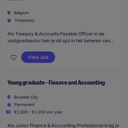
Belgium
Temporary
Als Treasury & Accounts Payable Officer in de
vastgoedsector ben je dé spil in het beheren van
financiële transacties en betalingsstromen. Vanuit
hun kantoor in Brussel draag je bij aan de soepel
View Job
draaiende financiële processen en speel je een
centrale rol binnen het Accounting & Finance-team.
Young graduate - Finance and Accounting
Brussels City
Permanent
€2,500 - €3,000 per year
Als Junior Finance & Accounting Professional krijg je