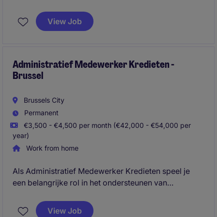
betalingsverkeer. Je analyseert dossiers grondig,
onderhoudt contact met klanten en draagt bij aan een
View Job
veilige en correcte verwerking van financiële
transacties.
Administratief Medewerker Kredieten -
Brussel
Brussels City
Permanent
€3,500 - €4,500 per month (€42,000 - €54,000 per
year)
Work from home
Als Administratief Medewerker Kredieten speel je
een belangrijke rol in het ondersteunen van
kredietprocessen en zorg je voor een correcte en
tijdige administratie. In deze tijdelijke functie werk je
View Job