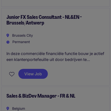
volgende stap.
Junior FX Sales Consultant - NL&EN -
Brussels/Antwerp
Brussels City
Permanent
In deze commerciële financiële functie bouw je actief
een klantenportefeuille uit door bedrijven te
adviseren over internationale betalingen en
wisselkoersoplossingen. Je combineert prospectie,
View Job
marktanalyse en klantencontact met een sterke focus
op groei, prestaties en financiële expertise.
Sales & BizDev Manager - FR & NL
Belgium