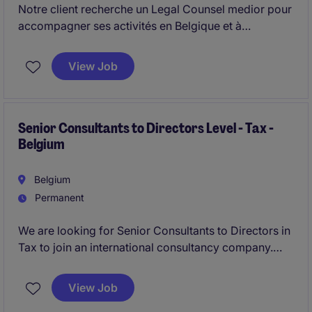
Notre client recherche un Legal Counsel medior pour
accompagner ses activités en Belgique et à
l'international.
View Job
La fonction conviendra à un juriste pragmatique,
assertif et orienté solutions, capable de travailler
avec autonomie dans un environnement business et
technique.
Senior Consultants to Directors Level - Tax -
Belgium
Belgium
Permanent
We are looking for Senior Consultants to Directors in
Tax to join an international consultancy company.
This role focuses on providing expert legal and tax
consultancy to clients, ensuring compliance and
View Job
delivering tailored solutions.