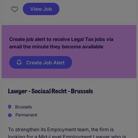
View Job
The role is strategic and analytical, not operational:
you will not handle individual employee cases, but
instead focus on: interpreting regulation, assessing
impacts, supporting social dialogue, advising
Create job alert to receive Legal Tax jobs via
stakeholders.
email the minute they become available
Create Job Alert
Lawyer - Sociaal Recht - Brussels
Brussels
Permanent
To strengthen its Employment team, the firm is
looking for a Mid-Level Employment Lawyer who is