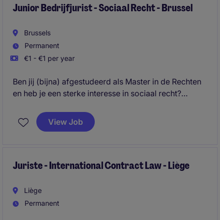
Junior Bedrijfjurist - Sociaal Recht - Brussel
Brussels
Permanent
€1 - €1 per year
Ben jij (bijna) afgestudeerd als Master in de Rechten
en heb je een sterke interesse in sociaal recht?
In deze rol krijg je de kans om vanaf dag één
View Job
dossiers op te nemen, leden te adviseren en jezelf
professioneel te ontwikkelen binnen een stabiele en
gerenommeerde organisatie.
Juriste - International Contract Law - Liège
Liège
Permanent