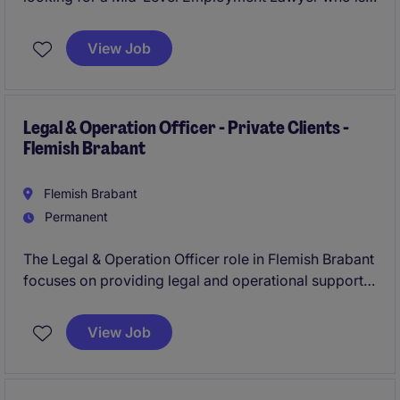
eager to work on complex and high-profile
employment law matters within a collaborative and
View Job
internationally oriented environment
Legal & Operation Officer - Private Clients -
Flemish Brabant
Flemish Brabant
Permanent
The Legal & Operation Officer role in Flemish Brabant
focuses on providing legal and operational support
within the Private Client Advisory department in the
Leisure, Travel & Tourism industry. This permanent
View Job
position offers a full package of benefits and
competitive remuneration.