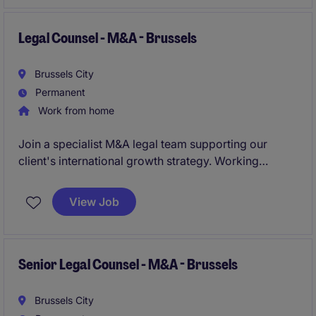
Legal Counsel - M&A - Brussels
Brussels City
Permanent
Work from home
Join a specialist M&A legal team supporting our
client's international growth strategy. Working
alongside experienced colleagues, you'll advise on
acquisitions, divestitures, joint ventures and strategic
View Job
investments across multiple jurisdictions. This role
offers exceptional exposure to complex cross-
border transactions while progressively allowing you
to lead deals independently and become a trusted
Senior Legal Counsel - M&A - Brussels
business partner.
Brussels City