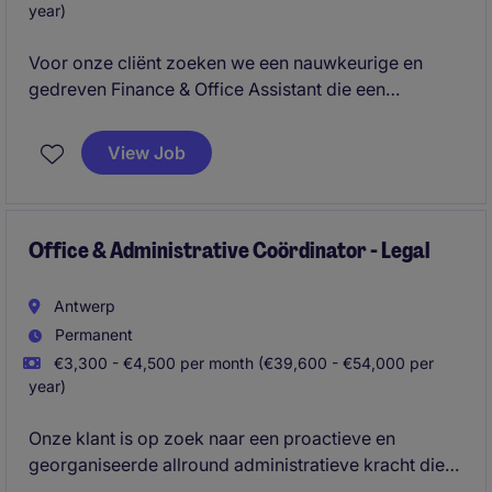
year)
Voor onze cliënt zoeken we een nauwkeurige en
gedreven Finance & Office Assistant die een
belangrijke ondersteunende rol opneemt binnen de
dagelijkse werking van het kantoor. Je combineert
View Job
administratieve taken met financiële opvolging en
krijgt daarbij de mogelijkheid om je kennis van
boekhouding verder uit te bouwen.
Office & Administrative Coördinator - Legal
Antwerp
Permanent
€3,300 - €4,500 per month (€39,600 - €54,000 per
year)
Onze klant is op zoek naar een proactieve en
georganiseerde allround administratieve kracht die
het kloppend hart van het kantoor wil versterken. Je