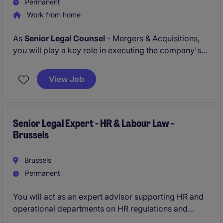
Permanent
Work from home
As
Senior Legal Counsel
- Mergers & Acquisitions,
you will play a key role in executing the company's
international growth strategy. Reporting to the Head
of M&A Legal, you will advise on complex cross-
View Job
border acquisitions, divestitures, joint ventures and
strategic investments, partnering closely with senior
business stakeholders throughout the entire
transaction lifecycle.
Senior Legal Expert - HR & Labour Law -
Brussels
Brussels
Permanent
You will act as an expert advisor supporting HR and
operational departments on HR regulations and
labour relations topics.