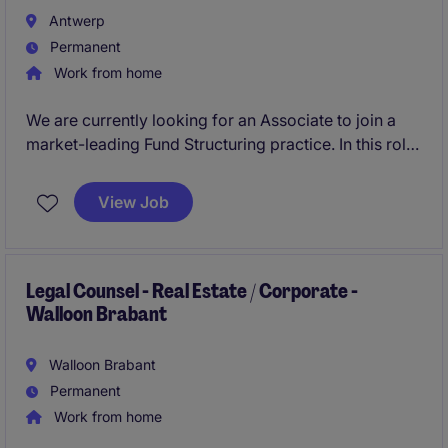
Antwerp
Permanent
Work from home
We are currently looking for an Associate to join a
market-leading Fund Structuring practice. In this role
based in Antwerp, you will support clients throughout
the full lifecycle of investment funds, including
View Job
structuring, formation, fundraising, governance and
regulatory compliance, with a focus on private equity
and venture capital. You will work closely with
experienced lawyers and gain hands-on
Legal Counsel - Real Estate / Corporate -
Walloon Brabant
responsibility from day one.
Walloon Brabant
Permanent
Work from home