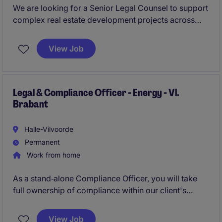
We are looking for a Senior Legal Counsel to support
complex real estate development projects across
Europe. You will act as a key business partner on
transactions, structuring and contracts, working
View Job
closely with project teams and senior stakeholders in
an international, ESG-driven environment. The role
implies also Corporate Law responsibilities.
Legal & Compliance Officer - Energy - Vl.
Brabant
Halle-Vilvoorde
Permanent
Work from home
As a stand‑alone Compliance Officer, you will take
full ownership of compliance within our client's
organisation, reporting directly to the CEO. You will
operate very close to the business, translating
View Job