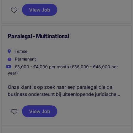
ondersteunt de dagelijkse werking en zorgt ervoor
View Job
dat alles administratief en organisatorisch op wieltjes
loopt.
Paralegal - Multinational
Temse
Permanent
€3,000 - €4,000 per month (€36,000 - €48,000 per
year)
Onze klant is op zoek naar een paralegal die de
business ondersteunt bij uiteenlopende juridische
vraagstukken binnen infrastructuurprojecten. Je
fungeert als een pragmatische sparringpartner voor
View Job
zowel operationele teams als senior management en
draagt actief bij aan risicobeheersing en compliance.