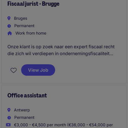
Fiscaal jurist - Brugge
Bruges
Permanent
Work from home
Onze klant is op zoek naar een expert fiscaal recht
die zich wil verdiepen in ondernemingsfiscaliteit
binnen een dynamische en multidisciplinaire
omgeving. Je werkt mee aan uiteenlopende fiscale
View Job
dossiers, adviseert cliënten en collega's en bouwt
actief mee aan de verdere uitbouw van de fiscale
praktijk.
Office assistant
Antwerp
Permanent
€3,000 - €4,500 per month (€36,000 - €54,000 per