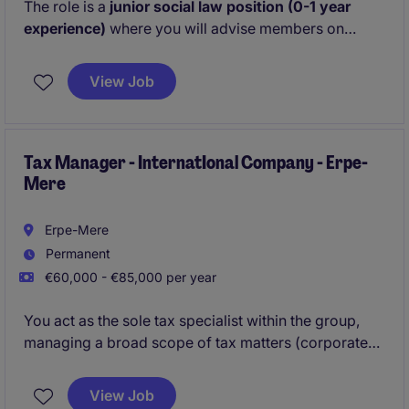
The role is a
junior social law position (0-1 year
experience)
where you will advise members on
employment law matters while being closely
coached by the Head of Legal acting as your mentor.
View Job
Tax Manager - InternatIonal Company - Erpe-
Mere
Erpe-Mere
Permanent
€60,000 - €85,000 per year
You act as the sole tax specialist within the group,
managing a broad scope of tax matters (corporate
tax, VAT, transfer pricing, and international tax
compliance) while supporting both local and
View Job
Luxembourg entities. You work closely with internal