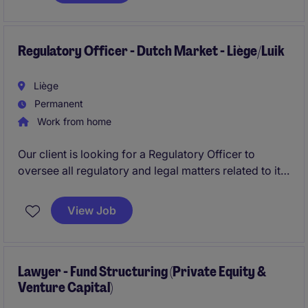
stakeholders and the Group Tax team abroad,
ensuring compliance and driving tax-related projects
across the organization.
Regulatory Officer - Dutch Market - Liège/Luik
Liège
Permanent
Work from home
Our client is looking for a Regulatory Officer to
oversee all regulatory and legal matters related to its
Dutch online operations. Acting as the central point
of contact for Dutch gaming authorities and internal
View Job
stakeholders, you will ensure regulatory compliance,
support strategic business initiatives, manage legal
notifications and player complaint escalations, and
contribute to the continued growth of a highly
Lawyer - Fund Structuring (Private Equity &
Venture Capital)
dynamic international business.