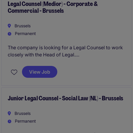
Legal Counsel (Medior) - Corporate &
Commercial - Brussels
Brussels
Permanent
The company is looking for a Legal Counsel to work
closely with the Head of Legal.
You will act as a true business partner, contributing to
View Job
all legal aspects of the company's operations. This
role offers a broad scope of responsibilities, going
beyond pure legal work, with strong exposure to
multiple departments including HR, compliance,
Junior Legal Counsel - Social Law (NL) - Brussels
strategy, and senior management.
Brussels
Permanent