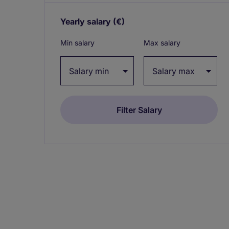
Yearly salary
(€)
Expand / collapse
Min salary
Max salary