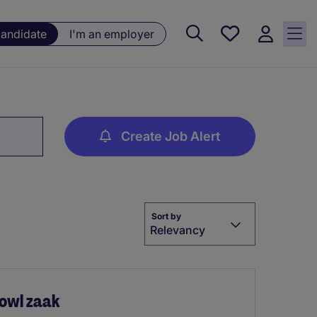
Saved
candidate
I'm an employer
jobs, 0
currently
saved
jobs
Create Job Alert
Sort by
Relevancy
owl zaak