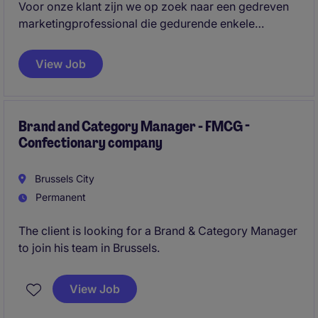
Voor onze klant zijn we op zoek naar een gedreven
marketingprofessional die gedurende enkele
maanden een cruciale rol opneemt binnen een sterk
consumentenmerk. In deze veelzijdige functie
View Job
combineer je innovatie, communicatie, activatie en
business performance in één uitdagende opdracht.
Brand and Category Manager - FMCG -
Confectionary company
Brussels City
Permanent
The client is looking for a Brand & Category Manager
to join his team in Brussels.
View Job