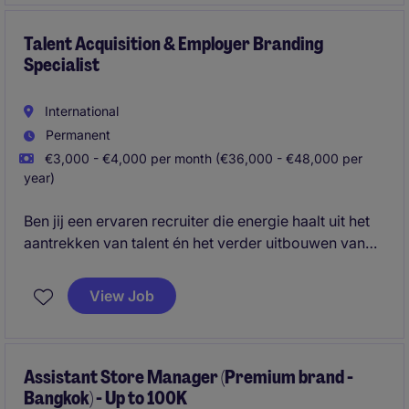
Talent Acquisition & Employer Branding
Specialist
International
Permanent
€3,000 - €4,000 per month (€36,000 - €48,000 per
year)
Ben jij een ervaren recruiter die energie haalt uit het
aantrekken van talent én het verder uitbouwen van
een sterke werkgeversidentiteit? Dan biedt deze
functie de ideale mix tussen operationele rekrutering,
View Job
strategisch talentmanagement en employer branding.
Assistant Store Manager (Premium brand -
Bangkok) - Up to 100K