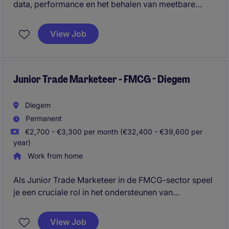
data, performance en het behalen van meetbare
resultaten? Voor onze klant zoeken we een hands-on
specialist die campagnes beheert van strategie tot
View Job
optimalisatie en als volwaardige sparringpartner
optreedt voor klanten en interne stakeholders.
Junior Trade Marketeer - FMCG - Diegem
Diegem
Permanent
€2,700 - €3,300 per month (€32,400 - €39,600 per
year)
Work from home
Als Junior Trade Marketeer in de FMCG-sector speel
je een cruciale rol in het ondersteunen van
marketing- en activatiecampagnes. Je werkt nauw
samen met het team in Diegem om projecten
View Job