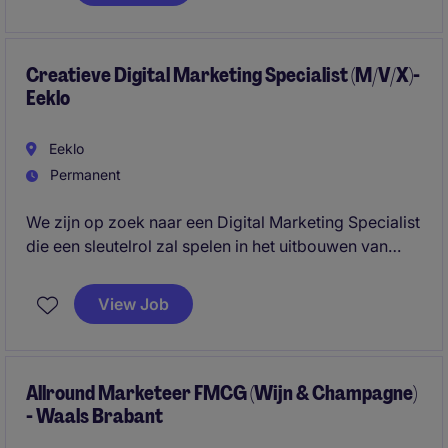
succesvol uit te voeren.
Creatieve Digital Marketing Specialist (M/V/X)-
Eeklo
Eeklo
Permanent
We zijn op zoek naar een Digital Marketing Specialist
die een sleutelrol zal spelen in het uitbouwen van
online aanwezigheid en leadgeneratie. In deze
veelzijdige rol werk je nauw samen met interne
View Job
stakeholders en externe partners om digitale
campagnes en content naar een hoger niveau te
tillen.
Allround Marketeer FMCG (Wijn & Champagne)
- Waals Brabant