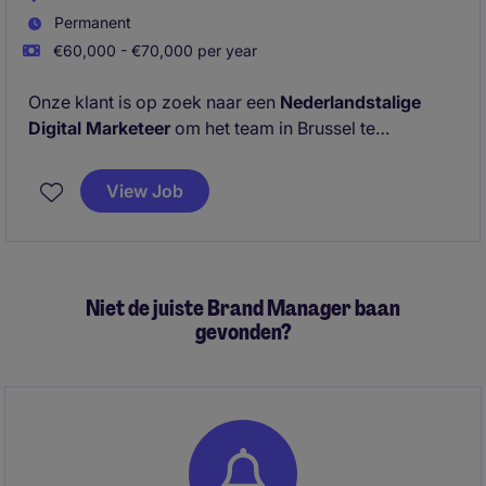
Permanent
€60,000 - €70,000 per year
Onze klant is op zoek naar een
Nederlandstalige
Digital Marketeer
om het team in Brussel te
versterken.
View Job
In deze functie ben je verantwoordelijk voor het
beheer van het marketingbudget. Je werkt nauw
samen met het bredere marketingteam en draagt
actief bij aan het vergroten van de merkbekendheid,
Niet de juiste Brand Manager baan
het genereren van kwalitatieve leads en het
gevonden?
stimuleren van de verdere groei van de
onderneming.