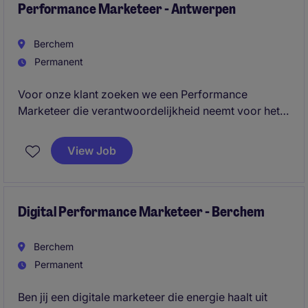
Performance Marketeer - Antwerpen
Berchem
Permanent
Voor onze klant zoeken we een Performance
Marketeer die verantwoordelijkheid neemt voor het
volledige traject van digitale
leadgeneratiecampagnes. Je combineert technische
View Job
expertise in Google Ads, Meta Ads en tracking met
een commerciële mindset en rechtstreeks
klantencontact.
Digital Performance Marketeer - Berchem
Berchem
Permanent
Ben jij een digitale marketeer die energie haalt uit