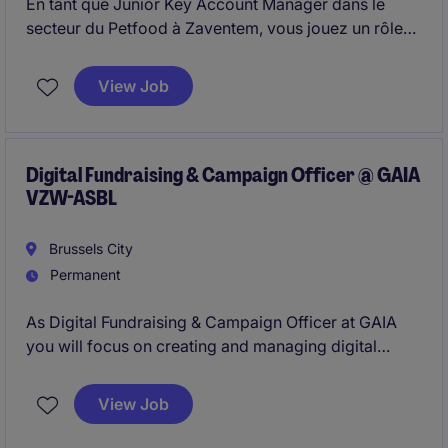
En tant que Junior Key Account Manager dans le
secteur du Petfood à Zaventem, vous jouez un rôle
clé dans le développement des relations avec les
retailers et ainsi que la gestion et les négociations
View Job
avec les distributeurs.
Digital Fundraising & Campaign Officer @ GAIA
VZW-ASBL
Brussels City
Permanent
As Digital Fundraising & Campaign Officer at GAIA
you will focus on creating and managing digital
campaigns to support fundraising efforts. You will as
well be responsible for donor recruitment and
View Job
fundraising appeals through social media.