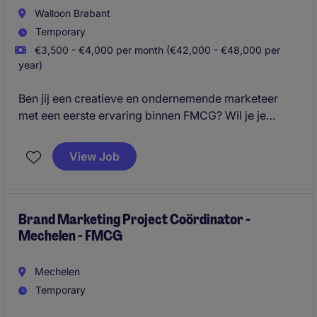
Walloon Brabant
Temporary
€3,500 - €4,000 per month (€42,000 - €48,000 per
year)
Ben jij een creatieve en ondernemende marketeer
met een eerste ervaring binnen FMCG? Wil je je
stempel drukken op de marketingstrategie van een
internationale speler actief in wijn en champagne,
View Job
met veel autonomie en ruimte voor initiatief? Dan is
deze opportuniteit iets voor jou.
Brand Marketing Project Coördinator -
Mechelen - FMCG
Mechelen
Temporary