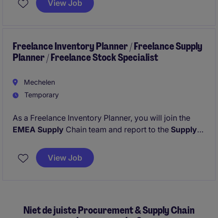
View Job
Freelance Inventory Planner / Freelance Supply
Planner / Freelance Stock Specialist
Mechelen
Temporary
As a Freelance Inventory Planner, you will join the
EMEA Supply
Chain team and report to the
Supply
Chain Manager.
View Job
Your main focus will be to ensure
optimal inventory
levels across
European warehouses,
maintain high
service levels and support ongoing projects such as
new warehouse openings and process alignment.
Niet de juiste Procurement & Supply Chain