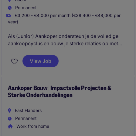
Permanent
€3,200 - €4,000 per month (€38,400 - €48,000 per
year)
Als (Junior) Aankoper ondersteun je de volledige
aankoopcyclus en bouw je sterke relaties op met
leveranciers. Je krijgt de kans om snel
verantwoordelijkheid op te nemen en mee te werken
View Job
aan optimalisaties binnen aankoop en supply chain.
Aankoper Bouw | Impactvolle Projecten &
Sterke Onderhandelingen
East Flanders
Permanent
Work from home