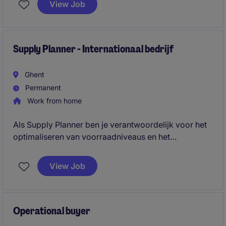
View Job
Supply Planner - Internationaal bedrijf
Ghent
Permanent
Work from home
Als Supply Planner ben je verantwoordelijk voor het
optimaliseren van voorraadniveaus en het
garanderen van productbeschikbaarheid. Je vertaalt
data en forecasts naar concrete supply-plannen en
View Job
werkt nauw samen met leveranciers en interne
stakeholders.
Operational buyer