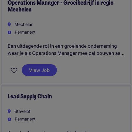
Operations Manager - Groeibedrijf in regio
Mechelen
Mechelen
Permanent
Een uitdagende rol in een groeiende onderneming
waar je als Operations Manager mee zal bouwen aan
de structuur van de toekomst. Een ideale
werkomgeving voor (proces)optimalisaties,
View Job
digitaliseringsprojecten en sterke Customer focus.
Lead Supply Chain
Stavelot
Permanent