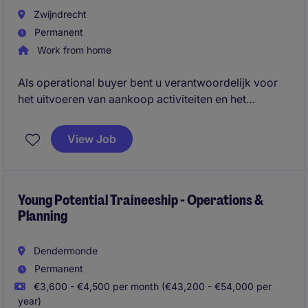
Zwijndrecht
Permanent
Work from home
Als operational buyer bent u verantwoordelijk voor
het uitvoeren van aankoop activiteiten en het
ondersteunen van het procurementteam. Ben je
analytisch sterk? Communicatief? Administratief? Sta
View Job
je open voor een tijdelijke rol? Dan is deze vacature
zeker iets voor jou!
Young Potential Traineeship - Operations &
Planning
Dendermonde
Permanent
€3,600 - €4,500 per month (€43,200 - €54,000 per
year)