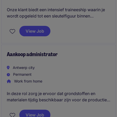
Onze klant biedt een intensief traineeship waarin je
wordt opgeleid tot een sleutelfiguur binnen
productie- en transportplanning. Je combineert
analyse, coördinatie en optimalisatie met een
View Job
duidelijk groeipad richting een leidinggevende rol.
Aankoop administrator
Antwerp city
Permanent
Work from home
In deze rol zorg je ervoor dat grondstoffen en
materialen tijdig beschikbaar zijn voor de productie
en speel je een cruciale rol in het garanderen van een
vlotte bevoorrading.
View Job