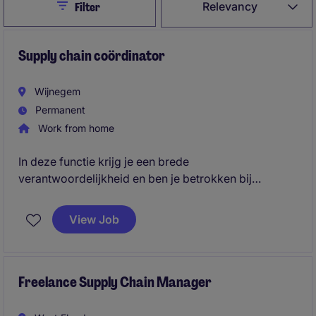
Close
Relevancy
Filter
Supply chain coördinator
Wijnegem
Permanent
Work from home
In deze functie krijg je een brede
verantwoordelijkheid en ben je betrokken bij
verschillende schakels binnen de keten. Je werkt
samen met interne afdelingen, leveranciers,
View Job
onderaannemers en logistieke partners om ervoor te
zorgen dat alles vlot verloopt en deadlines worden
gehaald.
Freelance Supply Chain Manager