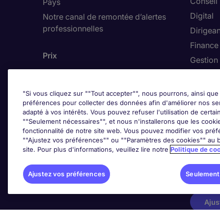
Conseil
Pays
Digital
Notre canal de remontée d’alertes
professionnelles
Dirigean
Finance
Prix
Gestion 
Hôteller
"Si vous cliquez sur ""Tout accepter"", nous pourrons, ainsi que 
préférences pour collecter des données afin d'améliorer nos se
adapté à vos intérêts. Vous pouvez refuser l'utilisation de certai
Trends
""Seulement nécessaires"", et nous n'installerons que les cookies
fonctionnalité de notre site web. Vous pouvez modifier vos préf
""Ajustez vos préférences"" ou ""Paramètres des cookies"" au b
site. Pour plus d'informations, veuillez lire notre
Politique de co
Ajustez vos préférences
Seulement
Ajus