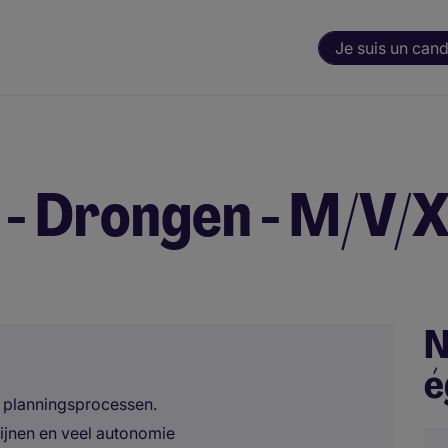
Je suis un cand
 - Drongen - M/V/
N
é
an planningsprocessen.
lijnen en veel autonomie