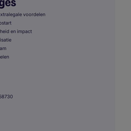
ages
extralegale voordelen
pstart
kheid en impact
isatie
eam
kelen
58730