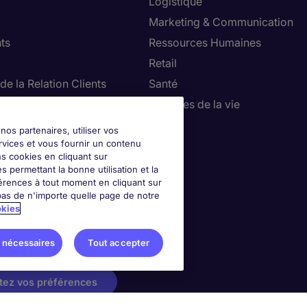
Logistique
Marketing & Communication
ts
Ressources Humaines
Retail
de la Relation Clients
Santé
ie, Restauration & Tourisme
Sciences de la vie
Ventes
nos partenaires, utiliser vos
rvices et vous fournir un contenu
ns cookies en cliquant sur
 permettant la bonne utilisation et la
érences à tout moment en cliquant sur
as de n'importe quelle page de notre
okies
 nécessaires
Tout accepter
tez vos préférences