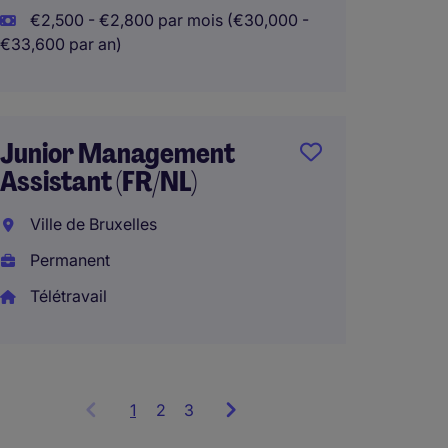
€2,500 - €2,800 par mois (€30,000 -
€33,600 par an)
Gestio
dossie
Eupen
Junior Management
Intéri
Assistant (FR/NL)
€2,500
Ville de Bruxelles
€36,000 p
Permanent
Télétravail
1
Showing
2
3
items