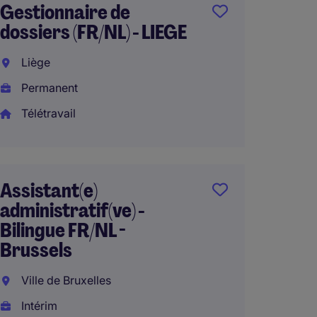
Gestionnaire de
Legal 
dossiers (FR/NL) - LIEGE
Water
(H/F/X)
Liège
Ville d
Permanent
Intéri
Télétravail
Recept
Assistant(e)
administratif(ve) -
Dilbe
Bilingue FR/NL -
Perma
Brussels
€2,200
Ville de Bruxelles
€31,200 p
Intérim