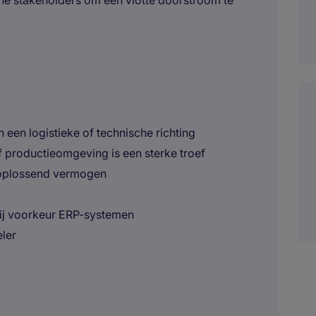
ne stakeholders om een vlotte doorstroom te
 een logistieke of technische richting
of productieomgeving is een sterke troef
emoplossend vermogen
 bij voorkeur ERP-systemen
ler