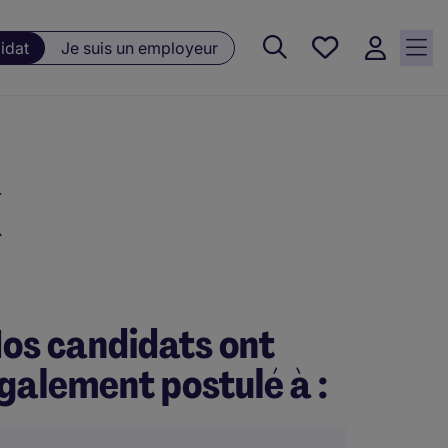
Favoris, 0
idat
Je suis un employeur
Offres
sauvegardées
X
os candidats ont
galement postulé à :