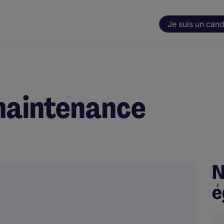
Je suis un cand
maintenance
N
é