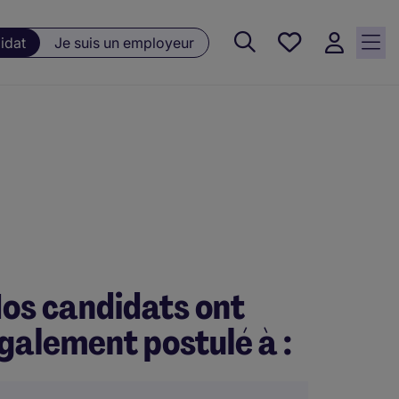
Favoris, 0
idat
Je suis un employeur
Offres
sauvegardées
os candidats ont
galement postulé à :