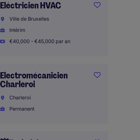
Eléctricien HVAC
Electri
Ville de Bruxelles
Namu
Intérim
Intéri
€40,000 - €45,000 par an
€40,00
Electromécanicien
Techni
Charleroi
mainte
Charleroi
Nivell
Permanent
Intéri