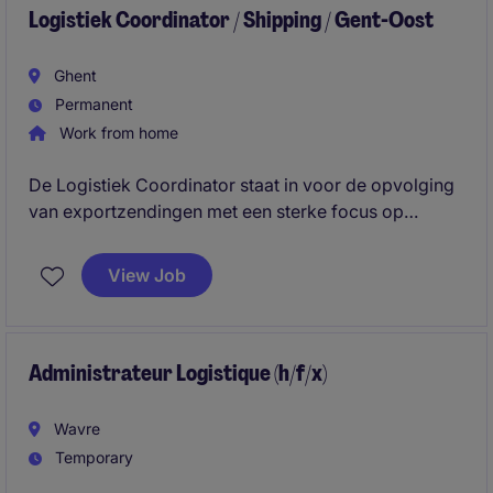
Logistiek Coordinator / Shipping / Gent-Oost
Ghent
Permanent
Work from home
De Logistiek Coordinator staat in voor de opvolging
van exportzendingen met een sterke focus op
maritieme logistiek en internationale markten. Je
beheert exportdossiers van A tot Z en werkt nauw
View Job
samen met leveranciers, freight forwarders en
klanten. #Ghent
Administrateur Logistique (h/f/x)
Wavre
Temporary