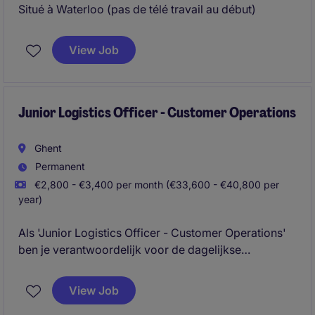
Situé à Waterloo (pas de télé travail au début)
View Job
Junior Logistics Officer - Customer Operations
Ghent
Permanent
€2,800 - €3,400 per month (€33,600 - €40,800 per
year)
Als 'Junior Logistics Officer - Customer Operations'
ben je verantwoordelijk voor de dagelijkse
opvolging van logistieke processen voor een
portefeuille van klanten. Je zorgt ervoor dat
View Job
goederenstromen vlot verlopen, dossiers