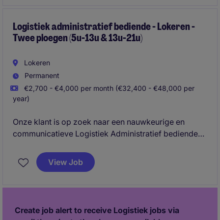
administratief correct verwerkt worden en klanten
kunnen rekenen op een uitstekende service.
Logistiek administratief bediende - Lokeren -
Twee ploegen (5u-13u & 13u-21u)
Lokeren
Permanent
€2,700 - €4,000 per month (€32,400 - €48,000 per
year)
Onze klant is op zoek naar een nauwkeurige en
communicatieve Logistiek Administratief bediende
die een sleutelrol speelt in het onthaal en de
opvolging van transportactiviteiten. Je zorgt voor
View Job
een vlotte flow tussen chauffeurs, magazijn en
planning en bent het eerste aanspreekpunt op de site.
Create job alert to receive Logistiek jobs via