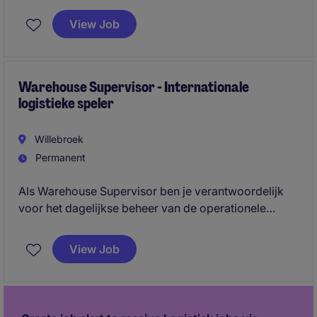
View Job
Warehouse Supervisor - Internationale
logistieke speler
Willebroek
Permanent
Als Warehouse Supervisor ben je verantwoordelijk
voor het dagelijkse beheer van de operationele
activiteiten in het magazijn en bewaak je efficiëntie,
kwaliteit en veiligheid. Je stuurt team leaders en
View Job
operatoren aan en speelt een sleutelrol in het
verbeteren van processen binnen een multiklant
omgeving.