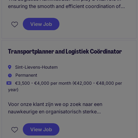
ensuring the smooth and efficient coordination of
logistics activities within the Pharma sector. This
temporary role is based in Wavre and requires a
View Job
detail-oriented professional with a strong
organizational mindset.
Transportplanner and Logistiek Coördinator
Sint-Lievens-Houtem
Permanent
€3,500 - €4,000 per month (€42,000 - €48,000 per
year)
Voor onze klant zijn we op zoek naar een
nauwkeurige en organisatorisch sterke
Transportplanner & Logistiek Coördinator. In deze
functie zorg je voor een vlotte planning en opvolging
View Job
van transporten en ben je de spilfiguur tussen