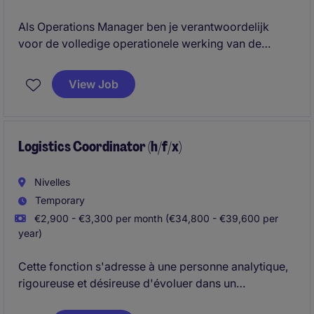
Als Operations Manager ben je verantwoordelijk
voor de volledige operationele werking van de
Belgische vestiging, van aankoop tot levering. Je
combineert hands-on betrokkenheid met leiderschap
View Job
en zorgt voor efficiënte processen en continue
verbetering.
Logistics Coordinator (h/f/x)
Nivelles
Temporary
€2,900 - €3,300 per month (€34,800 - €39,600 per
year)
Cette fonction s'adresse à une personne analytique,
rigoureuse et désireuse d'évoluer dans un
environnement structuré où la fiabilité des données