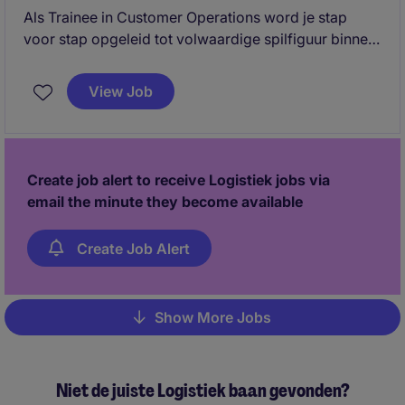
Als Trainee in Customer Operations word je stap
voor stap opgeleid tot volwaardige spilfiguur binnen
logistieke processen. Je krijgt de kans om van A tot Z
betrokken te zijn bij klantendossiers en zo een
View Job
stevige basis te leggen binnen de supply chain.
Create job alert to receive Logistiek jobs via
email the minute they become available
Create Job Alert
Show More Jobs
Pagination
Niet de juiste Logistiek baan gevonden?