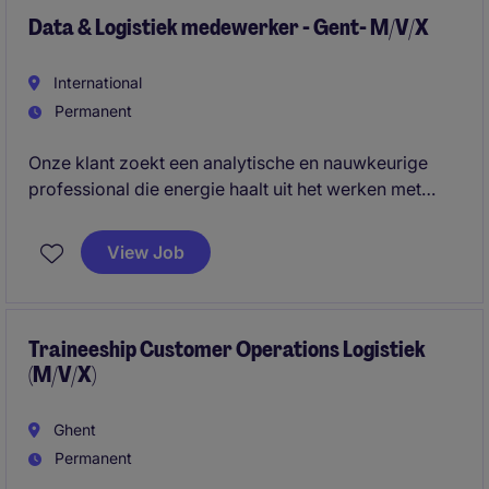
Data & Logistiek medewerker - Gent- M/V/X
International
Permanent
Onze klant zoekt een analytische en nauwkeurige
professional die energie haalt uit het werken met
data, rapportering en procesverbeteringen. In deze
veelzijdige functie ondersteun je zowel operationele
View Job
teams als projectactiviteiten en draag je actief bij aan
een efficiënte en performante logistieke organisatie.
Traineeship Customer Operations Logistiek
(M/V/X)
Ghent
Permanent