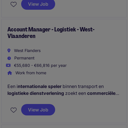
et le suivi administratif jouent un rôle essentiel dans
View Job
la performance de l'entreprise.
Account Manager - Logistiek - West-
Vlaanderen
West Flanders
Permanent
€55,680 - €66,816 per year
Work from home
Een i
nternationale speler
binnen transport en
logistieke dienstverlening
zoekt een
commerciële
Account Manager voor West-Vlaanderen
. In deze
rol bouw je actief een klantenportefeuille uit binnen
View Job
het
KMO-segment
en word je dé vertrouwenspartner
voor je klanten.