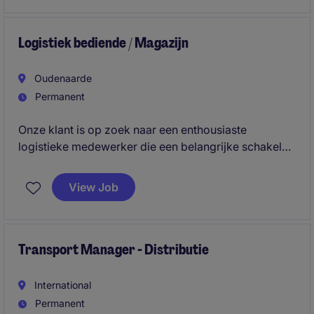
chauffeurs, logistieke partners en interne
stakeholders.
Logistiek bediende / Magazijn
Oudenaarde
Permanent
Onze klant is op zoek naar een enthousiaste
logistieke medewerker die een belangrijke schakel
vormt tussen leveranciers, het magazijn en klanten. In
deze veelzijdige functie zorg je ervoor dat
View Job
goederenstromen vlot verlopen en draag je bij aan
een efficiënte en klantgerichte service.
Transport Manager - Distributie
International
Permanent