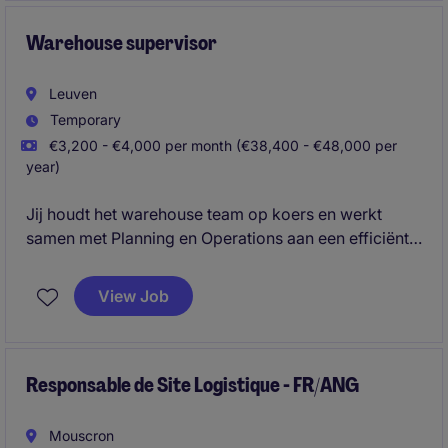
werkt continu aan procesverbetering, automatisering
en een optimale samenwerking met interne en
Warehouse supervisor
externe stakeholders.
Leuven
Temporary
€3,200 - €4,000 per month (€38,400 - €48,000 per
year)
Jij houdt het warehouse team op koers en werkt
samen met Planning en Operations aan een efficiënte
dagelijkse werking.
View Job
Responsable de Site Logistique - FR/ANG
Mouscron