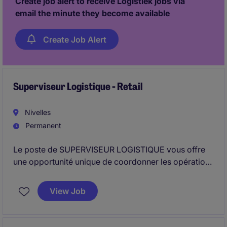
Create job alert to receive Logistiek jobs via
email the minute they become available
Create Job Alert
Superviseur Logistique - Retail
Nivelles
Permanent
Le poste de SUPERVISEUR LOGISTIQUE vous offre
une opportunité unique de coordonner les opérations
logistiques dans le secteur du RETAIL. Basé à
NIVELLES, vous jouerez un rôle clé dans
View Job
l'optimisation des flux et des processus logistiques.