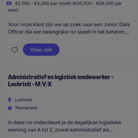
€2,500 - €3,000 per month (€30,000 - €36,000 per
year)
Voor onze klant zijn we op zoek naar een Junior Data
Officer die een belangrijke rol speelt in het beheren,
analyseren en verbeteren van operationele
gegevensstromen. In deze functie combineer je data-
View Job
analyse, rapportering en procesoptimalisatie met een
sterke focus op kwaliteit en efficiëntie.
Administratief en logistiek medewerker -
Lochristi - M/V/X
Lochristi
Permanent
In deze rol ondersteunt je de dagelijkse logistieke
werking van A tot Z, zowel administratief als
operationeel. Hij/zij/hen fungeert als spilfiguur tussen