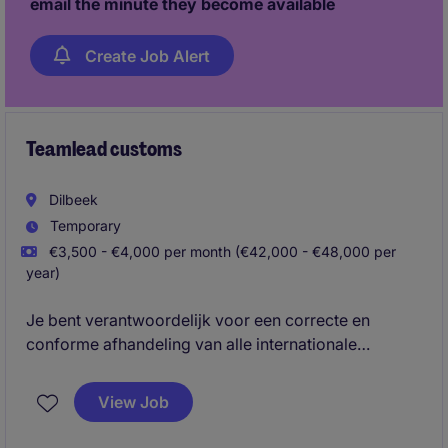
email the minute they become available
Create Job Alert
Teamlead customs
Dilbeek
Temporary
€3,500 - €4,000 per month (€42,000 - €48,000 per
year)
Je bent verantwoordelijk voor een correcte en
conforme afhandeling van alle internationale
transportdocumentatie (weg-, zee- en
luchttransport) en zorg je ervoor dat alle douane- en
View Job
handelsprocessen vlot verlopen. Je combineert
operationele expertise met people management en