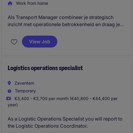
Work from home
Als Transport Manager combineer je strategisch
inzicht met operationele betrokkenheid en draag je
actief bij aan de verdere ontwikkeling van het
transportbeleid. Je ondersteunt de dagelijkse
View Job
transportactiviteiten, stuurt verbeterprojecten aan en
werkt nauw samen met klanten, transportpartners en
interne stakeholders om performante en
toekomstgerichte logistieke oplossingen te
Logistics operations specialist
realiseren.
Zaventem
Temporary
€3,400 - €3,700 per month (€40,800 - €44,400 per
year)
As a Logistic Operations Specialist you will report to
the Logistic Operations Coordinator.