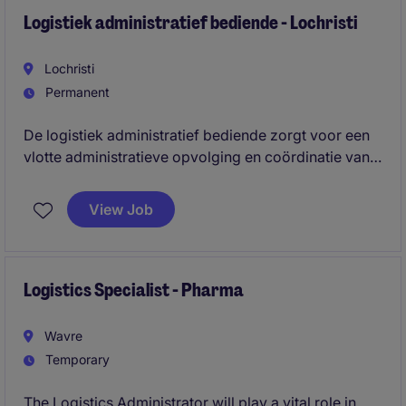
Logistiek administratief bediende - Lochristi
Lochristi
Permanent
De logistiek administratief bediende zorgt voor een
vlotte administratieve opvolging en coördinatie van
logistieke processen. De rol combineert structuur,
planning en samenwerking met interne en externe
View Job
stakeholders.
Logistics Specialist - Pharma
Wavre
Temporary
The Logistics Administrator will play a vital role in