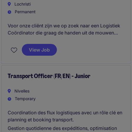
Lochristi
Permanent
Voor onze cliënt zijn we op zoek naar een Logistiek
Coördinator die graag de handen uit de mouwen
steekt. In deze gevarieerde functie combineer je
logistieke administratie en planning met een actieve
View Job
aanwezigheid op de werkvloer, waardoor geen
enkele dag hetzelfde is.
Transport Officer (FR/EN) - Junior
Nivelles
Temporary
Coordination des flux logistiques avec un rôle clé en
planning et booking transport.
Gestion quotidienne des expéditions, optimisation