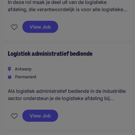
In deze rol maak je deel uit van de logistieke
afdeling, die verantwoordelijk is voor alle logistieke
activiteiten op de site. Je zorgt mee voor een vlotte
goederenstroom, van de ontvangst van grondstoffen
View Job
tot de verzending van afgewerkte producten. Naast
de dagelijkse operationele ondersteuning krijg je de
kans om actief mee te denken over optimalisaties
binnen de logistieke processen en voorraadbeheer.
Logistiek administratief bediende
Antwerp
Permanent
Als logistiek administratief bediende in de industriële
sector ondersteun je de logistieke afdeling bij
administratieve taken, planning en coördinatie. Je
draagt bij aan een vlotte werking van de logistieke
View Job
processen. Het bedrijf is gelegen in regio Antwerpen
& best bereikbaar met het eigen vervoer.