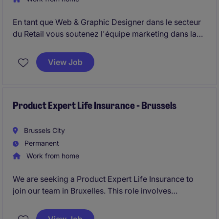
En tant que Web & Graphic Designer dans le secteur
du Retail vous soutenez l'équipe marketing dans la
gestion du siteweb, la gestion de newsletters et de
mailings, ainsi que création de supports de
View Job
communication pour les réseaux sociaux.
Product Expert Life Insurance - Brussels
Brussels City
Permanent
Work from home
We are seeking a Product Expert Life Insurance to
join our team in Bruxelles. This role involves
managing and developing life insurance products
while ensuring alignment with market trends and