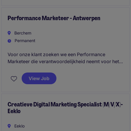
Performance Marketeer - Antwerpen
Berchem
Permanent
Voor onze klant zoeken we een Performance
Marketeer die verantwoordelijkheid neemt voor het
volledige traject van digitale
leadgeneratiecampagnes. Je combineert technische
View Job
expertise in Google Ads, Meta Ads en tracking met
een commerciële mindset en rechtstreeks
klantencontact.
Creatieve Digital Marketing Specialist (M/V/X)-
Eeklo
Eeklo