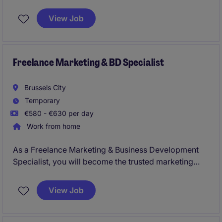
campaigns to support fundraising efforts. You will as
well be responsible for donor recruitment and
View Job
fundraising appeals through social media.
Freelance Marketing & BD Specialist
Brussels City
Temporary
€580 - €630 per day
Work from home
As a Freelance Marketing & Business Development
Specialist, you will become the trusted marketing
partner for the lawyers and partners in the Brussels
office.
View Job
You will support business development initiatives,
coordinate marketing activities, organize client