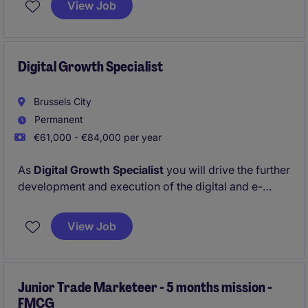
View Job
Digital Growth Specialist
Brussels City
Permanent
€61,000 - €84,000 per year
As
Digital Growth Specialist
you will drive the further
development and execution of the digital and e-
commerce strategy. The role combines e-commerce
growth, marketplace management, digital marketing
View Job
and campaign coordination. You will play a key role
in expanding online visibility, improving marketplace
performance and supporting commercial growth
through platforms such as bol.com, Amazon, Google
Junior Trade Marketeer - 5 months mission -
FMCG
Ads and Meta.