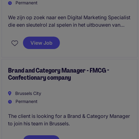
Permanent
We zijn op zoek naar een Digital Marketing Specialist
die een sleutelrol zal spelen in het uitbouwen van
online aanwezigheid en leadgeneratie. In deze
veelzijdige rol werk je nauw samen met interne
View Job
stakeholders en externe partners om digitale
campagnes en content naar een hoger niveau te
tillen.
Brand and Category Manager - FMCG -
Confectionary company
Brussels City
Permanent
The client is looking for a Brand & Category Manager
to join his team in Brussels.