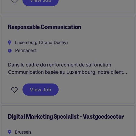
View Job
customer needs.
Responsable Communication
Luxemburg (Grand Duchy)
Permanent
Dans le cadre du renforcement de sa fonction
Communication basée au Luxembourg, notre client
recherche un(e) Responsable Communication
capable de développer la visibilité, l'influence et les
View Job
relations médias du Groupe auprès des principaux
acteurs économiques, institutionnels et de la presse
en Europe et en Afrique.
Digital Marketing Specialist - Vastgoedsector
Brussels