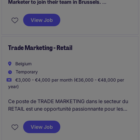
Marketer to join their team in Brussels.
You will take ownership of the marketing budget for
the Dutch-speaking market in Belgium. Working
View Job
closely with the broader Marketing team, you will
contribute to driving brand visibility, lead generation,
and business growth.
Trade Marketing - Retail
Belgium
Temporary
€3,000 - €4,000 per month (€36,000 - €48,000 per
year)
Ce poste de TRADE MARKETING dans le secteur du
RETAIL est une opportunité passionnante pour les
professionnel(le)s du MARKETING & AGENCY. Vous
serez chargé(e) de développer et d'exécuter des
View Job
stratégies marketing pour optimiser la visibilité des
produits et stimuler les ventes.