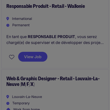
events, prepare pitches and proposals, and help
Responsable Produit - Retail - Wallonie
increase the firm's visibility in the Belgian market
while working closely with the international
International
marketing teams.
Permanent
En tant que
RESPONSABLE PRODUIT
, vous serez
chargé(e) de superviser et de développer des projets
de conception et de gestion de produits dans le
secteur du retail. Votre rôle consistera à coordonner
View Job
les équipes et à garantir la réussite des projets dans
un environnement dynamique et compétitif.
Web & Graphic Designer - Retail - Louvain-La-
Neuve (M/F/X)
Louvain-La-Neuve
Temporary
Work from home