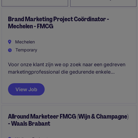
Brand Marketing Project Coördinator -
Mechelen - FMCG
Mechelen
Temporary
Voor onze klant zijn we op zoek naar een gedreven
marketingprofessional die gedurende enkele
maanden een cruciale rol opneemt binnen een sterk
consumentenmerk. In deze veelzijdige functie
View Job
combineer je innovatie, communicatie, activatie en
business performance in één uitdagende opdracht.
Allround Marketeer FMCG (Wijn & Champagne)
- Waals Brabant