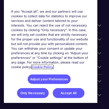
If you “Accept all”, we and our partners will use
cookies to collect data for statistics to improve our
services and deliver content tailored to your
Useful information
interests. You can reject the use of not necessary
cookies by clicking “Only necessary”. In this case,
we will only set cookies that are strictly necessary
Prix
for the proper use and functionality of our website
but will not provide you with personalized content.
You can withdraw your consent or update your
Look for jobs in
preferences at any time by clicking on “Adjust your
preferences” or "Cookie settings" at the bottom of
any page. For more information, please read our
Trends
cookie policy.
Cookie Policy
Adjust your Preferences
For employers
Only Necessary
Accept All
More Michael Page