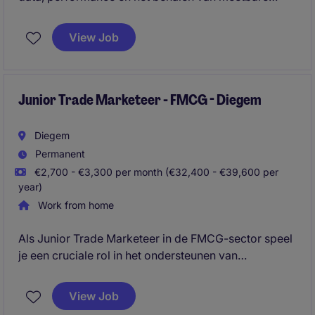
resultaten? Voor onze klant zoeken we een hands-on
specialist die campagnes beheert van strategie tot
View Job
optimalisatie en als volwaardige sparringpartner
optreedt voor klanten en interne stakeholders.
Junior Trade Marketeer - FMCG - Diegem
Diegem
Permanent
€2,700 - €3,300 per month (€32,400 - €39,600 per
year)
Work from home
Als Junior Trade Marketeer in de FMCG-sector speel
je een cruciale rol in het ondersteunen van
marketing- en activatiecampagnes. Je werkt nauw
samen met het team in Diegem om projecten
View Job
succesvol uit te voeren.