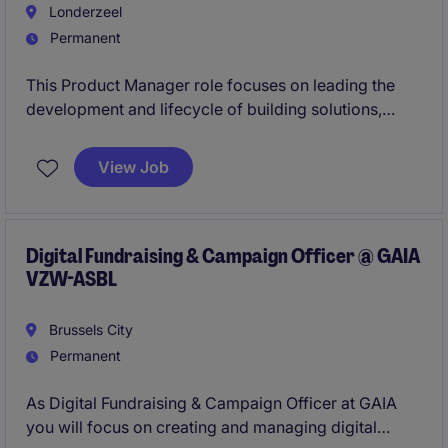
Londerzeel
Permanent
This Product Manager role focuses on leading the
development and lifecycle of building solutions,
aligning products with global strategy and customer
needs while driving growth and profitability. It
View Job
involves cross-functional collaboration, international
scope, and significant travel to support market
expansion and innovation.
Digital Fundraising & Campaign Officer @ GAIA
VZW-ASBL
Brussels City
Permanent
As Digital Fundraising & Campaign Officer at GAIA
you will focus on creating and managing digital