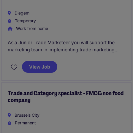
Diegem
Temporary
Work from home
As a Junior Trade Marketeer you will support the
marketing team in implementing trade marketing
strategies to drive product visibility and sales in the
petfood industry. This role is based in Diegem and
View Job
offers an exciting opportunity to work on impactful
marketing initiatives for 5 months.
Trade and Category specialist - FMCG non food
company
Brussels City
Permanent