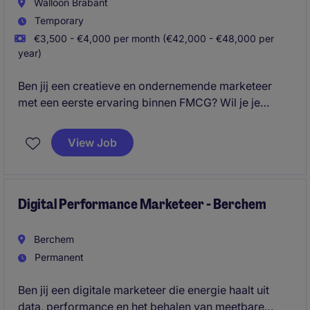
Walloon Brabant
Temporary
€3,500 - €4,000 per month (€42,000 - €48,000 per
year)
Ben jij een creatieve en ondernemende marketeer
met een eerste ervaring binnen FMCG? Wil je je
stempel drukken op de marketingstrategie van een
internationale speler actief in wijn en champagne,
View Job
met veel autonomie en ruimte voor initiatief? Dan is
deze opportuniteit iets voor jou.
Digital Performance Marketeer - Berchem
Berchem
Permanent
Ben jij een digitale marketeer die energie haalt uit
data, performance en het behalen van meetbare