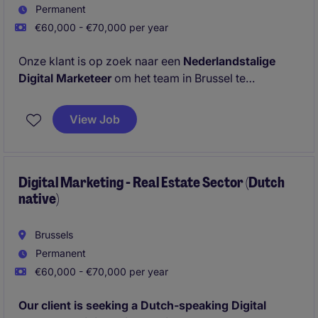
Permanent
€60,000 - €70,000 per year
Onze klant is op zoek naar een
Nederlandstalige
Digital Marketeer
om het team in Brussel te
versterken.
View Job
In deze functie ben je verantwoordelijk voor het
beheer van het marketingbudget. Je werkt nauw
samen met het bredere marketingteam en draagt
actief bij aan het vergroten van de merkbekendheid,
Digital Marketing - Real Estate Sector (Dutch
native)
het genereren van kwalitatieve leads en het
stimuleren van de verdere groei van de
onderneming.
Brussels
Permanent
€60,000 - €70,000 per year
Our client is seeking a Dutch-speaking Digital