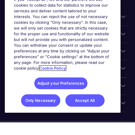
cookies to collect data for statistics to improve our
services and deliver content tailored to your
Useful information
interests. You can reject the use of not necessary
cookies by clicking “Only necessary”. In this case,
we will only set cookies that are strictly necessary
Prix
for the proper use and functionality of our website
but will not provide you with personalized content.
You can withdraw your consent or update your
Look for jobs in
preferences at any time by clicking on “Adjust your
preferences” or "Cookie settings" at the bottom of
any page. For more information, please read our
Trends
cookie policy.
Cookie Policy
Adjust your Preferences
For employers
Only Necessary
Accept All
More Michael Page
© Michael Page (2020)