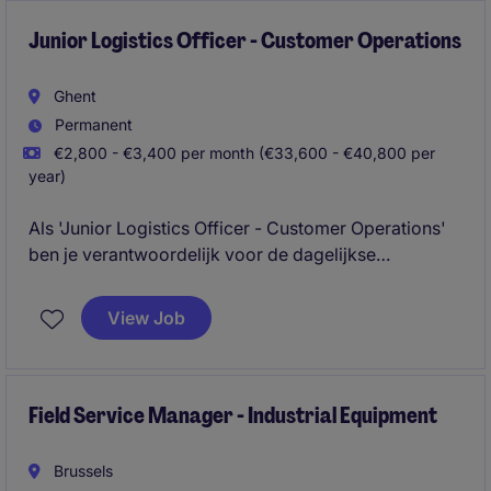
Junior Logistics Officer - Customer Operations
Ghent
Permanent
€2,800 - €3,400 per month (€33,600 - €40,800 per
year)
Als 'Junior Logistics Officer - Customer Operations'
ben je verantwoordelijk voor de dagelijkse
opvolging van logistieke processen voor een
portefeuille van klanten. Je zorgt ervoor dat
View Job
goederenstromen vlot verlopen, dossiers
administratief correct verwerkt worden en klanten
kunnen rekenen op een uitstekende service.
Field Service Manager - Industrial Equipment
Brussels