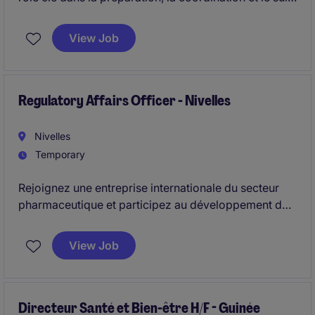
des dossiers d'enregistrement de médicaments sur
différents marchés internationaux. Vous collaborez
View Job
avec de nombreux interlocuteurs internes et externes
afin de garantir la conformité réglementaire des
produits tout au long de leur cycle de vie.
Regulatory Affairs Officer - Nivelles
Nivelles
Temporary
Rejoignez une entreprise internationale du secteur
pharmaceutique et participez au développement de
son portefeuille produits à travers différents
marchés. Au sein de l'équipe Regulatory Affairs, vous
View Job
jouerez un rôle clé dans les stratégies
d'enregistrement, les soumissions réglementaires et
le suivi de la conformité des produits.
Directeur Santé et Bien-être H/F - Guinée