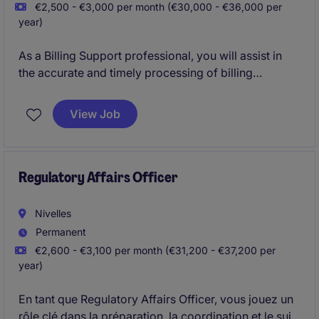
€2,500 - €3,000 per month (€30,000 - €36,000 per
year)
As a Billing Support professional, you will assist in
the accurate and timely processing of billing
activities within the accounting and finance
department. This role is essential to ensuring
View Job
compliance and efficiency in the life science industry.
Regulatory Affairs Officer
Nivelles
Permanent
€2,600 - €3,100 per month (€31,200 - €37,200 per
year)
En tant que Regulatory Affairs Officer, vous jouez un
rôle clé dans la préparation, la coordination et le suivi