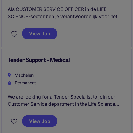
Als CUSTOMER SERVICE OFFICER in de LIFE
SCIENCE-sector ben je verantwoordelijk voor het
ondersteunen van klanten en het beheren van hun
vragen en verzoeken. Je speelt een cruciale rol in het
View Job
bieden van uitstekende klantenservice en het
bevorderen van klanttevredenheid.
Tender Support - Medical
Machelen
Permanent
We are looking for a Tender Specialist to join our
Customer Service department in the Life Science
industry. This role in Machelen will focus on
managing tender processes and ensuring
View Job
compliance with customer requirements.