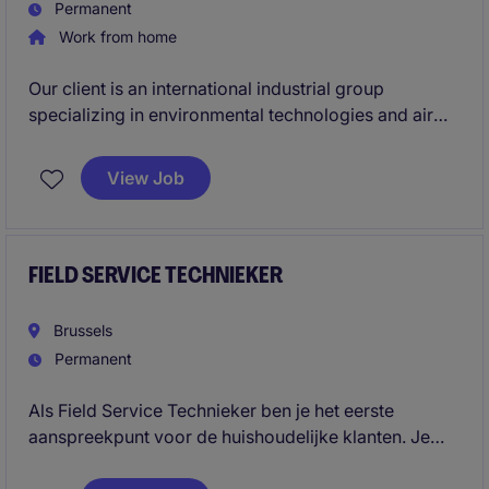
Permanent
Work from home
Our client is an international industrial group
specializing in environmental technologies and air
filtration solutions. They are looking for a Service
Manager to coordinate, structure, and develop
View Job
service activities across Belgium, ensuring
operational excellence and high customer
satisfaction.
FIELD SERVICE TECHNIEKER
Brussels
Permanent
Als Field Service Technieker ben je het eerste
aanspreekpunt voor de huishoudelijke klanten. Je
zorgt voor technische ondersteuning ter plaatse, een