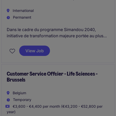
International
Permanent
Dans le cadre du programme Simandou 2040,
initiative de transformation majeure portée au plus
haut niveau de l'État, nous recrutons un Directeur
Santé & Bien-être. Ce rôle vise à structurer et piloter
View Job
une stratégie nationale ambitieuse permettant de
renforcer durablement le système de santé guinéen
et d'améliorer les conditions de vie des populations.
Customer Service Offcier - Life Sciences -
Brussels
Belgium
Temporary
€3,600 - €4,400 per month (€43,200 - €52,800 per
year)