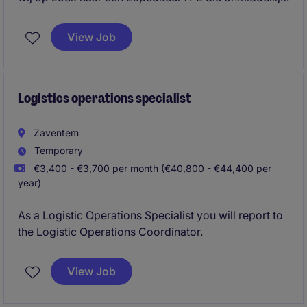
zelfstandig dossiers kan beheren en overnemen. Je
beschikt over de nodige ervaring binnen expeditie en
View Job
bent vertrouwd met de volledige afhandeling van
internationale transportdossiers.
Logistics operations specialist
Zaventem
Temporary
€3,400 - €3,700 per month (€40,800 - €44,400 per
year)
As a Logistic Operations Specialist you will report to
the Logistic Operations Coordinator.
View Job