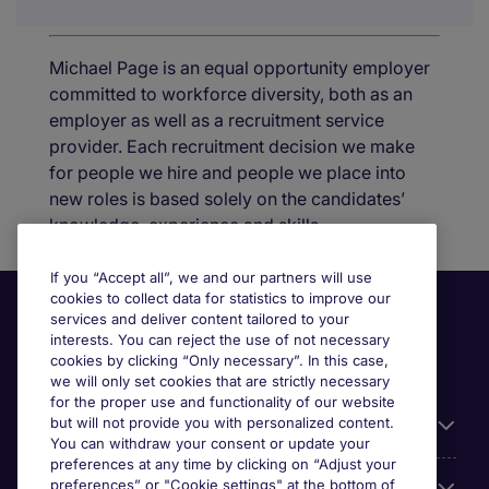
Michael Page is an equal opportunity employer
committed to workforce diversity, both as an
employer as well as a recruitment service
provider. Each recruitment decision we make
for people we hire and people we place into
new roles is based solely on the candidates’
knowledge, experience and skills.
If you “Accept all”, we and our partners will use
cookies to collect data for statistics to improve our
services and deliver content tailored to your
interests. You can reject the use of not necessary
cookies by clicking “Only necessary”. In this case,
we will only set cookies that are strictly necessary
for the proper use and functionality of our website
but will not provide you with personalized content.
Useful information
You can withdraw your consent or update your
preferences at any time by clicking on “Adjust your
preferences” or "Cookie settings" at the bottom of