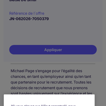
Référence de l´offre
JN-062026-7050379
Appliquer
Michael Page s’engage pour l’égalité des
chances, en tant qu’employeur ainsi qu’en tant
que partenaire pour le recrutement. Toutes les
décisions de recrutement que nous prenons
sont basées uniquement sur l’expérience et les
aptitudes de nos candidat(e)s.