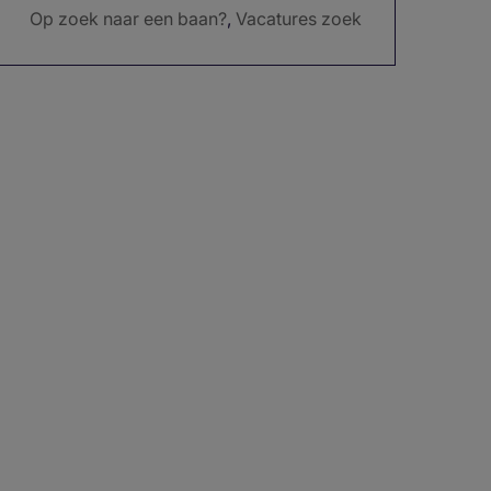
Op zoek naar een baan?
,
Vacatures zoek
en
,
Wij hebben duizenden vacatures in d
iverse sectoren en op verschillende loca
ties. Vind uw volgende carrièrestap.