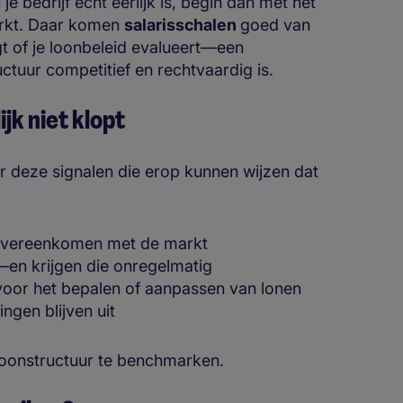
je bedrijf écht eerlijk is, begin dan met het
markt. Daar komen
salarisschalen
goed van
t of je loonbeleid evalueert—een
uctuur competitief en rechtvaardig is.
jk niet klopt
ver deze signalen die erop kunnen wijzen dat
n overeenkomen met de markt
n krijgen die onregelmatig
voor het bepalen of aanpassen van lonen
gen blijven uit
e loonstructuur te benchmarken.