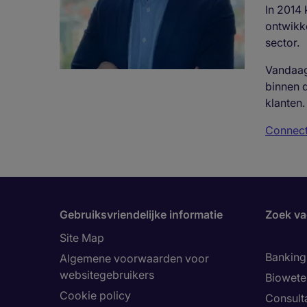
In 2014 
ontwikke
sector.
Vandaag 
binnen 
klanten.
Connect
Gebruiksvriendelijke informatie
Zoek va
Site Map
Banking 
Algemene voorwaarden voor
websitegebruikers
Biowet
Cookie policy
Consult