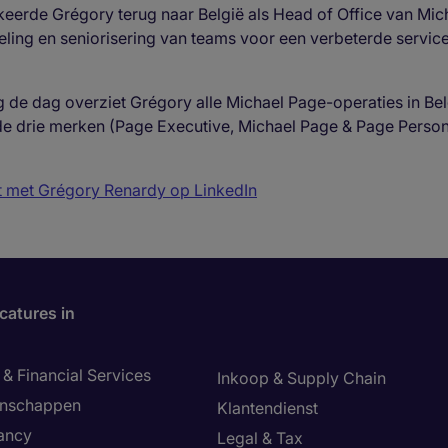
keerde Grégory terug naar België als Head of Office van Mic
ling en seniorisering van teams voor een verbeterde service
de dag overziet Grégory alle Michael Page-operaties in Belg
de drie merken (Page Executive, Michael Page & Page Personn
 met Grégory Renardy op LinkedIn
catures in
& Financial Services
Inkoop & Supply Chain
enschappen
Klantendienst
ancy
Legal & Tax