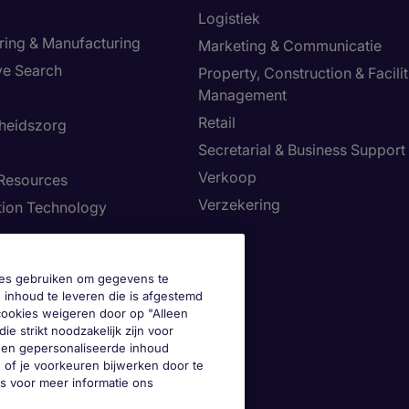
Logistiek
ring & Manufacturing
Marketing & Communicatie
ve Search
Property, Construction & Facilit
Management
Retail
heidszorg
Secretarial & Business Support
Verkoop
Resources
Verzekering
tion Technology
okies gebruiken om gegevens te
 inhoud te leveren die is afgestemd
 cookies weigeren door op "Alleen
ie strikt noodzakelijk zijn voor
geen gepersonaliseerde inhoud
 of je voorkeuren bijwerken door te
es voor meer informatie ons