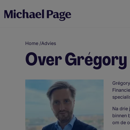
Home
/
Advies
Over Grégory
Grégory 
Financie
speciali
Na drie 
binnen b
om de o