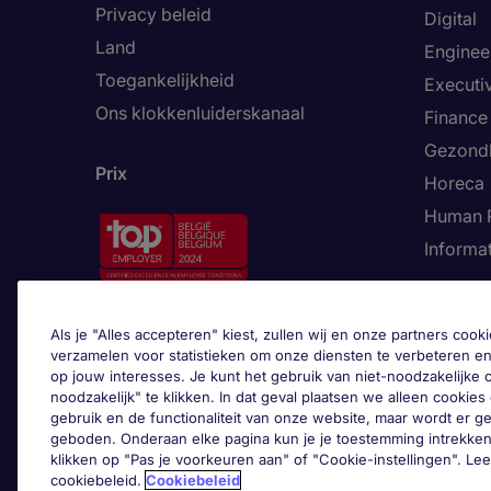
Privacy beleid
Digital
Land
Enginee
Toegankelijkheid
Executi
Ons klokkenluiderskanaal
Finance
Gezond
Prix
Horeca
Human 
Informa
Trends
Als je "Alles accepteren" kiest, zullen wij en onze partners co
verzamelen voor statistieken om onze diensten te verbeteren en
op jouw interesses. Je kunt het gebruik van niet-noodzakelijke
noodzakelijk" te klikken. In dat geval plaatsen we alleen cookies d
gebruik en de functionaliteit van onze website, maar wordt er 
geboden. Onderaan elke pagina kun je je toestemming intrekken
klikken op "Pas je voorkeuren aan" of "Cookie-instellingen". Le
cookiebeleid.
Cookiebeleid