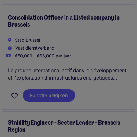
Consolidation Officer in a Listed company in
Brussels
Stad Brussel
Vast dienstverband
€50,000 - €66,000 per jaar
Le groupe international actif dans le développement
et l'exploitation d'infrastructures énergétiques
stratégiques, basé à Bruxelles, est à la recherche
d'un profil
Consolidation Officer.
Dans un contexte
Functie bekijken
de transformation du secteur de l'énergie et de
croissance internationale, l'entreprise renforce son
équipe financière centrale afin de soutenir ses
activités de consolidation et de reporting au niveau
Stability Engineer - Sector Leader - Brussels
Region
groupe.