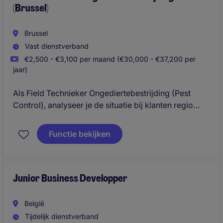
(Brussel)
Brussel
Vast dienstverband
€2,500 - €3,100 per maand (€30,000 - €37,200 per
jaar)
Als Field Technieker Ongediertebestrijding (Pest
Control), analyseer je de situatie bij klanten regio
Antwerpen (supermarkten, productiebedrijven,
bakkers, beenhouwers, ...). Je maakt hierbij een
Functie bekijken
risicoanalyse voor knaagdieren en insecten, neemt
de juiste preventieve maatregelen of voert eventueel
een bestrijding uit. Je inspecteert de verschillende
ruimtes ter plaatse en controleert de geplaatste
Junior Business Developper
lokaasstations/vliegenvangers en
monitoringssystemen.
België
Tijdelijk dienstverband