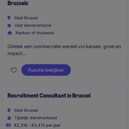
Brussels
Stad Brussel
Vast dienstverband
Kantoor of thuiswerk
Ontdek een commerciële wereld vol kansen, groei en
impact
Net afgestudeerd en klaar voor je eerste echte job?
Functie bekijken
Ben je leergierig, ambitieus en voel je een klik met
commerciële uitdagingen en klantencontact?
Recruitment Consultant in Brussel
Dan is dit jouw ideale opstap naar de fascinerende
wereld van banking.
Stad Brussel
Tijdelijk dienstverband
Wij zoeken een Young Potential Banking Advisor met
€2,316 - €3,475 per jaar