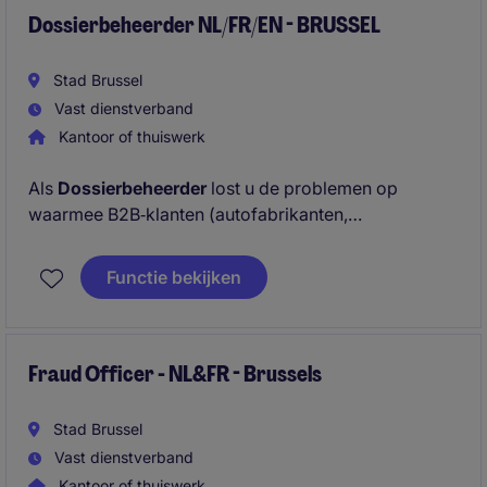
indispensables !
Dossierbeheerder NL/FR/EN - BRUSSEL
Stad Brussel
Vast dienstverband
Kantoor of thuiswerk
Als
Dossierbeheerder
lost u de problemen op
waarmee B2B‑klanten (autofabrikanten,
leasingmaatschappijen of
verzekeringsmaatschappijen) en B2C‑klanten in
Functie bekijken
België en in het buitenland worden geconfronteerd
(technische bijstand).
Fraud Officer - NL&FR - Brussels
Stad Brussel
Vast dienstverband
Kantoor of thuiswerk