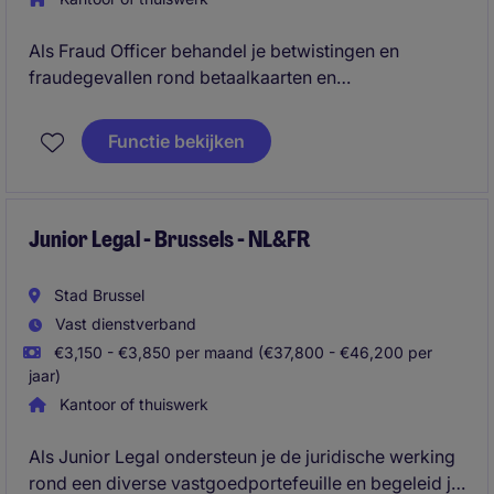
Als Fraud Officer behandel je betwistingen en
fraudegevallen rond betaalkaarten en
betalingsverkeer. Je analyseert dossiers grondig,
onderhoudt contact met klanten en draagt bij aan een
Functie bekijken
veilige en correcte verwerking van financiële
transacties.
Junior Legal - Brussels - NL&FR
Stad Brussel
Vast dienstverband
€3,150 - €3,850 per maand (€37,800 - €46,200 per
jaar)
Kantoor of thuiswerk
Als Junior Legal ondersteun je de juridische werking
rond een diverse vastgoedportefeuille en begeleid je