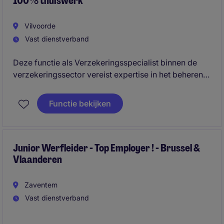
100% thuiswerk
Vilvoorde
Vast dienstverband
Deze functie als Verzekeringsspecialist binnen de
verzekeringssector vereist expertise in het beheren
en afhandelen van complexe verzekeringsdossiers.
De ideale kandidaat beschikt over sterke analytische
Functie bekijken
vaardigheden en een klantgerichte aanpak.
Junior Werfleider - Top Employer ! - Brussel &
Vlaanderen
Zaventem
Vast dienstverband