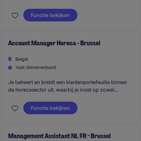
uiteenlopende dossiers zoals verhuur, verkoop,
financiering en contractbeheer. Je werkt nauw samen
Functie bekijken
met verschillende interne departementen en krijgt de
kans om je verder te ontwikkelen binnen
vastgoedrecht.
Account Manager Horeca - Brussel
België
Vast dienstverband
Je beheert en breidt een klantenportefeuille binnen
de horecasector uit, waarbij je inzet op zowel
relatiebeheer als het aantrekken van nieuwe klanten.
Je komt terecht bij een sterk Belgisch familiebedrijf
Functie bekijken
dat veel autonomie, commerciële vrijheid en
doorgroeimogelijkheden biedt.
Management Assistant NL/FR - Brussel