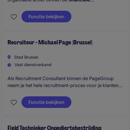
dienstverlening
. Ter versterking van het team zijn zij
op zoek naar een
Risk Advisory Analyst
.
Functie bekijken
Recruiteur - Michael Page (Brussel)
Stad Brussel
Vast dienstverband
Als Recruitment Consultant binnen de PageGroup
neem je het hele recruitment-proces voor je klanten
in handen. Je bouwt relaties met je partners, je zoekt
kandidaten en bouwt je business uit tot een succes.
Functie bekijken
Field Technieker Ongediertebestrijding