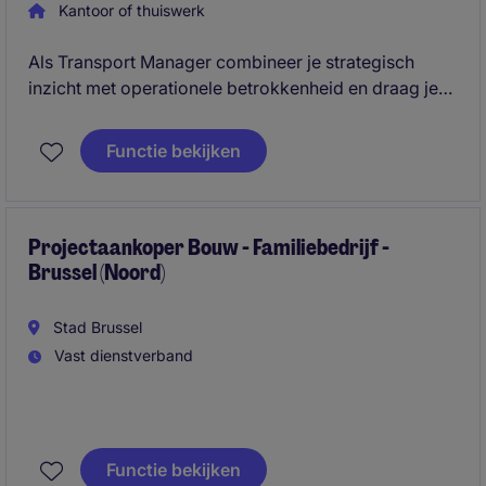
Kantoor of thuiswerk
Als Transport Manager combineer je strategisch
inzicht met operationele betrokkenheid en draag je
actief bij aan de verdere ontwikkeling van het
transportbeleid. Je ondersteunt de dagelijkse
Functie bekijken
transportactiviteiten, stuurt verbeterprojecten aan en
werkt nauw samen met klanten, transportpartners en
interne stakeholders om performante en
toekomstgerichte logistieke oplossingen te
Projectaankoper Bouw - Familiebedrijf -
Brussel (Noord)
realiseren.
Stad Brussel
Vast dienstverband
Functie bekijken