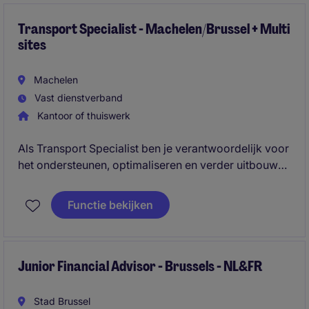
Transport Specialist - Machelen/Brussel + Multi
sites
Machelen
Vast dienstverband
Kantoor of thuiswerk
Als Transport Specialist ben je verantwoordelijk voor
het ondersteunen, optimaliseren en verder uitbouwen
van de transportactiviteiten binnen een uitgebreid
logistiek netwerk. Je combineert operationele
Functie bekijken
betrokkenheid met strategische projecten rond
netwerkoptimalisatie, capaciteitsbeheer, outsourcing,
duurzaamheid en groei.
Junior Financial Advisor - Brussels - NL&FR
Stad Brussel