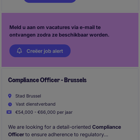
duurzame oplossingen en langdurige partnerships. In
ruil krijg je een aantrekkelijk loonpakket (€3.500-
€4.000) met bedrijfswagen, commissies en extra
voordelen, binnen een stabiele en groeiende
Meld u aan om vacatures via e-mail te
organisatie met impact.
ontvangen zodra ze beschikbaar worden.
Creëer job alert
Compliance Officer - Brussels
Stad Brussel
Vast dienstverband
€54,000 - €66,000 per jaar
We are looking for a detail-oriented
Compliance
Officer
to ensure adherence to regulatory