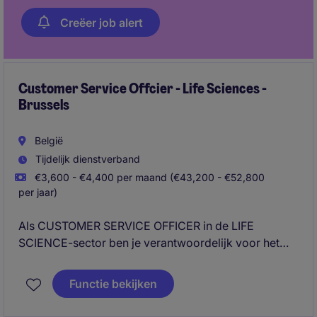
Creëer job alert
Customer Service Offcier - Life Sciences -
Brussels
België
Tijdelijk dienstverband
€3,600 - €4,400 per maand (€43,200 - €52,800
per jaar)
Als CUSTOMER SERVICE OFFICER in de LIFE
SCIENCE-sector ben je verantwoordelijk voor het
ondersteunen van klanten en het beheren van hun
vragen en verzoeken. Je speelt een cruciale rol in het
Functie bekijken
bieden van uitstekende klantenservice en het
bevorderen van klanttevredenheid.