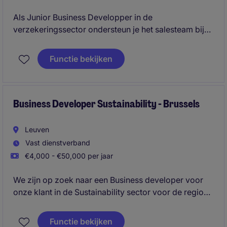
Als Junior Business Developper in de
verzekeringssector ondersteun je het salesteam bij
het uitbreiden van het klantenbestand en het
onderhouden van zakelijke relaties. Je speelt een
Functie bekijken
belangrijke rol in het identificeren van nieuwe kansen
en het bijdragen aan de groei van de organisatie.
Business Developer Sustainability - Brussels
Leuven
Vast dienstverband
€4,000 - €50,000 per jaar
We zijn op zoek naar een Business developer voor
onze klant in de Sustainability sector voor de regio
Brussel die Nieuwe klanten ontwikkelt. Je combineert
een commerciële mindset met een sterke focus op
Functie bekijken