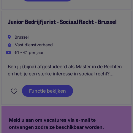
Junior Bedrijfjurist - Sociaal Recht - Brussel
Brussel
Vast dienstverband
€1 - €1 per jaar
Ben jij (bijna) afgestudeerd als Master in de Rechten
en heb je een sterke interesse in sociaal recht?
In deze rol krijg je de kans om vanaf dag één
Functie bekijken
dossiers op te nemen, leden te adviseren en jezelf
professioneel te ontwikkelen binnen een stabiele en
gerenommeerde organisatie.
Meld u aan om vacatures via e-mail te
ontvangen zodra ze beschikbaar worden.