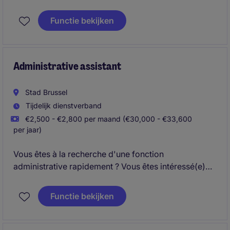
requirements and internal policies within the
financial
services industry
. This position offers an excellent
Functie bekijken
opportunity to work in a challenging and rewarding
environment within the Risk & Compliance
department.
Administrative assistant
Stad Brussel
Tijdelijk dienstverband
€2,500 - €2,800 per maand (€30,000 - €33,600
per jaar)
Vous êtes à la recherche d'une fonction
administrative rapidement ? Vous êtes intéressé(e)
par une mission temporaire, qui peut éventuellement
se prolonger ? Vous aimez le contact clientèle, et les
Functie bekijken
tâches administratives ?
Le FRANCAIS et le NEERLANDAIS sont