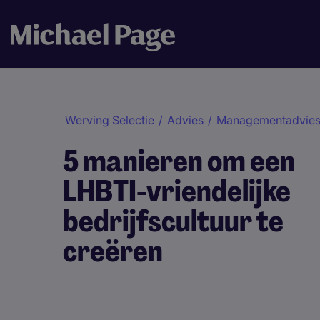
Werving Selectie
/
Advies
/
Managementadvie
5 manieren om een
LHBTI-vriendelijke
bedrijfscultuur te
creëren