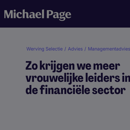
Werving Selectie
/
Advies
/
Managementadvie
Zo krijgen we meer
vrouwelijke leiders i
de financiële sector