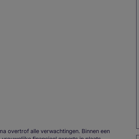
e
a overtrof alle verwachtingen. Binnen een
rouwelijke financieel experts in plaats