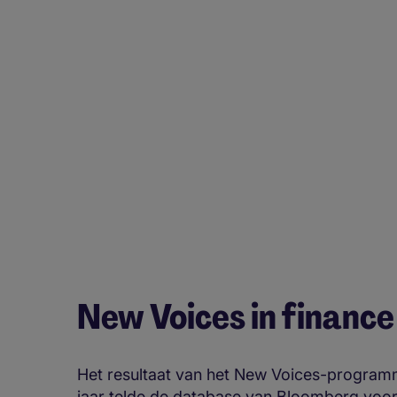
New Voices in financ
Het resultaat van het New Voices-programm
jaar telde de database van Bloomberg voor v