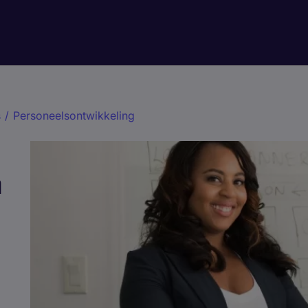
s
/
Personeelsontwikkeling
n