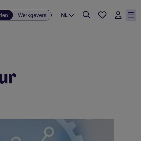
Favorieten,
den
Werkgevers
NL
0
Opgeslagen
vacatures
eur